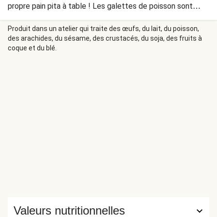
propre pain pita à table ! Les galettes de poisson sont
réalisées à partir de cabillaud pêché dans le golfe d’Alaska.
Produit dans un atelier qui traite des œufs, du lait, du poisson,
des arachides, du sésame, des crustacés, du soja, des fruits à
coque et du blé.
Valeurs nutritionnelles