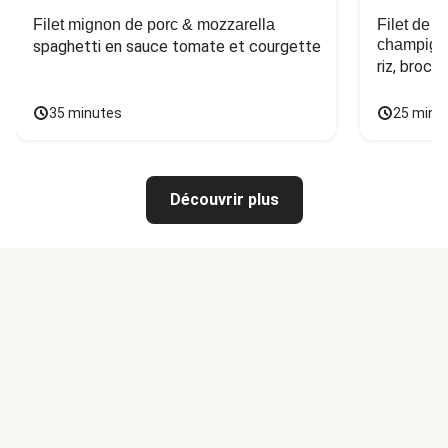
Filet mignon de porc & mozzarella
Filet de 
champign
spaghetti en sauce tomate et courgette
riz, broco
35 minutes
25 minu
Découvrir plus