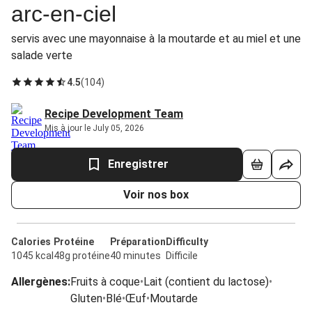
arc-en-ciel
servis avec une mayonnaise à la moutarde et au miel et une
salade verte
4.5
(
104
)
Recipe Development Team
Mis à jour le July 05, 2026
Enregistrer
Voir nos box
Calories
Protéine
Préparation
Difficulty
1045 kcal
48g protéine
40 minutes
Difficile
Allergènes
:
Fruits à coque
•
Lait (contient du lactose)
•
Gluten
•
Blé
•
Œuf
•
Moutarde