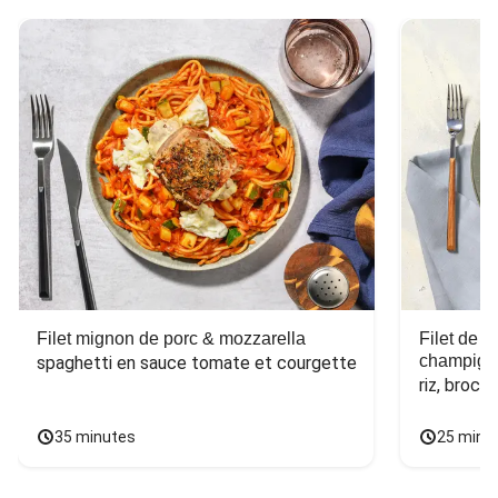
Filet mignon de porc & mozzarella
Filet de 
champign
spaghetti en sauce tomate et courgette
riz, broco
35 minutes
25 minu