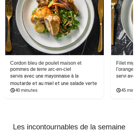
Cordon bleu de poulet maison et
Filet mig
pommes de terre arc-en-ciel
l'orange e
servis avec une mayonnaise à la 
servi ave
moutarde et au miel et une salade verte
40 minutes
45 minu
Les incontournables de la semaine