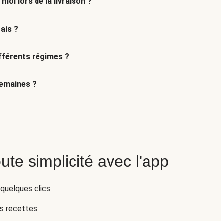
 moi lors de la livraison ?
ais ?
fférents régimes ?
semaines ?
ute simplicité avec l'app
 quelques clics
es recettes