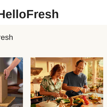
HelloFresh
resh