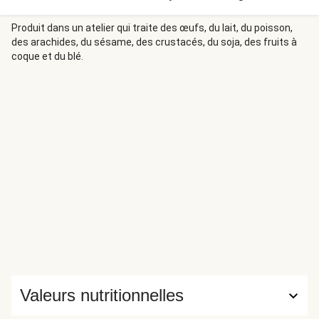
Dat was lastig uitleggen als iemand anders het ging halen,
waarop de kapper zei "zeg maar dat je van de kapsalon
Produit dans un atelier qui traite des œufs, du lait, du poisson,
des arachides, du sésame, des crustacés, du soja, des fruits à
komt, dan weten ze het wel". Zo is de naam Kapsalon
coque et du blé.
geboren.
Valeurs nutritionnelles