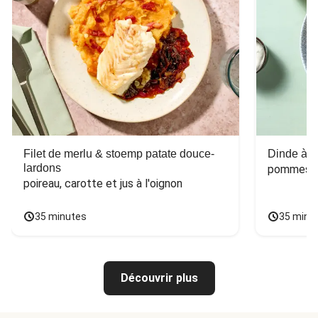
Filet de merlu & stoemp patate douce-
Dinde à la
lardons
pommes de
poireau, carotte et jus à l'oignon
35 minutes
35 minu
Découvrir plus