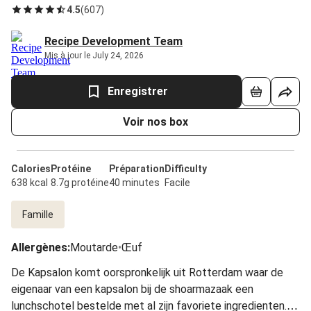
4.5
(
607
)
Recipe Development Team
Mis à jour le July 24, 2026
Enregistrer
Voir nos box
Calories
Protéine
Préparation
Difficulty
638 kcal
8.7g protéine
40 minutes
Facile
Famille
Allergènes
:
Moutarde
•
Œuf
De Kapsalon komt oorspronkelijk uit Rotterdam waar de
eigenaar van een kapsalon bij de shoarmazaak een
lunchschotel bestelde met al zijn favoriete ingredienten.