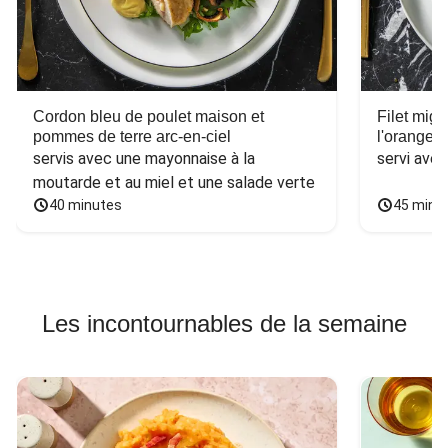
Cordon bleu de poulet maison et
Filet mig
pommes de terre arc-en-ciel
l'orange e
servis avec une mayonnaise à la 
servi ave
moutarde et au miel et une salade verte
40 minutes
45 minu
Les incontournables de la semaine