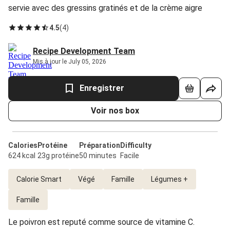
servie avec des gressins gratinés et de la crème aigre
4.5
(
4
)
Recipe Development Team
Mis à jour le July 05, 2026
Enregistrer
Voir nos box
Calories
Protéine
Préparation
Difficulty
624 kcal
23g protéine
50 minutes
Facile
Calorie Smart
Végé
Famille
Légumes +
Famille
Le poivron est reputé comme source de vitamine C.