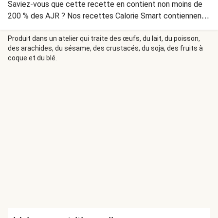
Saviez-vous que cette recette en contient non moins de
200 % des AJR ? Nos recettes Calorie Smart contiennent
plus de 270 g de légumes et moins de 700 calories.
Produit dans un atelier qui traite des œufs, du lait, du poisson,
des arachides, du sésame, des crustacés, du soja, des fruits à
coque et du blé.