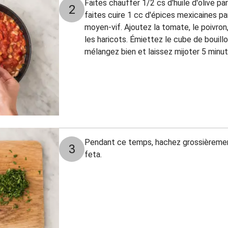
Faites chauffer 1/2 cs d'huile d'olive p
2
faites cuire 1 cc d'épices mexicaines p
moyen-vif. Ajoutez la tomate, le poivro
les haricots. Émiettez le cube de bouill
mélangez bien et laissez mijoter 5 minut
Pendant ce temps, hachez grossièrement
3
feta.