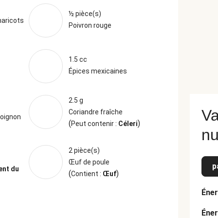
½ pièce(s)
haricots
Poivron rouge
1.5 cc
Épices mexicaines
2.5 g
Va
Coriandre fraîche
'oignon
(
)
Peut contenir :
Céleri
nu
2 pièce(s)
Œuf de poule
p
ent du
(
)
Contient :
Œuf
Éner
Éner