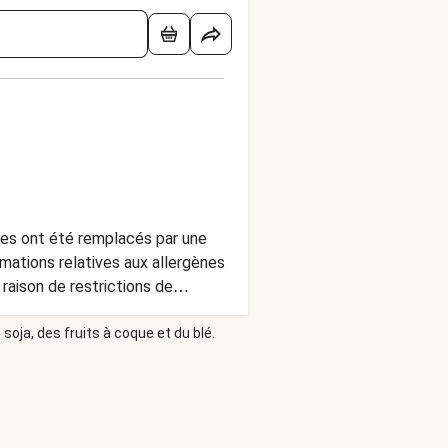
oxes ont été remplacés par une
mations relatives aux allergènes
ates pelées ou des tomates en
soja, des fruits à coque et du blé.
ergènes figurant sur l'emballage
plus humide. Dans ce cas,