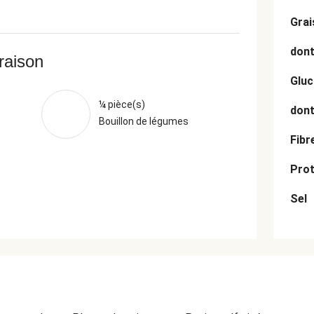
Grai
dont
vraison
Gluc
¼ pièce(s)
dont
Bouillon de légumes
Fibr
Prot
Sel