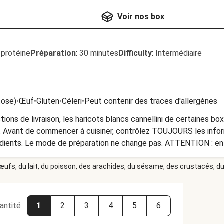
Voir nos box
 protéine
Préparation
:
30 minutes
Difficulty
:
Intermédiaire
tose)
•
Œuf
•
Gluten
•
Céleri
•
Peut contenir des traces d'allergènes
ions de livraison, les haricots blancs cannellini de certaines b
in. Avant de commencer à cuisiner, contrôlez TOUJOURS les infor
 de préparation ne change pas. ATTENTION : en raison de restrictions de
 aux oignons de certaines boxes ont été remplacés par des tom
 œufs, du lait, du poisson, des arachides, du sésame, des crustacés, du 
uisiner, contrôlez TOUJOURS les informations relatives aux all
aration ne change pas, mais il se peut que l’ensemble devienne 
isson.
antité
1
2
3
4
5
6