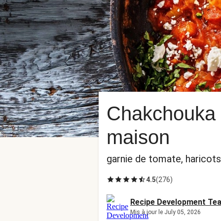
Chakchouka à 
maison
garnie de tomate, haricots 
4.5
(
276
)
Recipe Development Te
Mis à jour le July 05, 2026