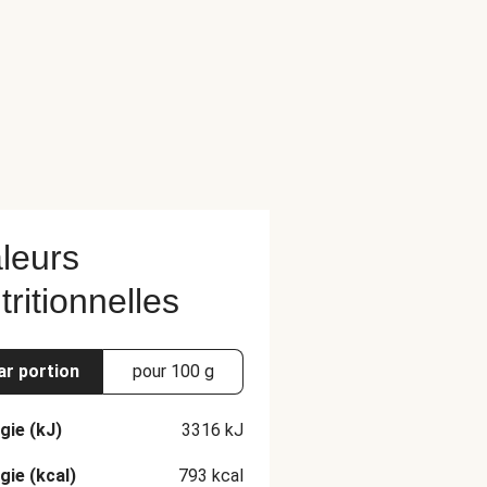
leurs
tritionnelles
ar portion
pour 100 g
gie (kJ)
3316
kJ
gie (kcal)
793
kcal