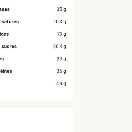
sses
35
g
 saturés
10.3
g
ides
73
g
 sucres
20.4
g
es
20
g
éines
36
g
4.8
g