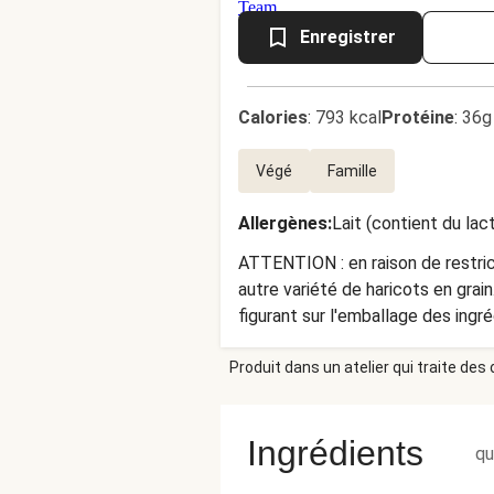
Enregistrer
Calories
:
793 kcal
Protéine
:
36g
Végé
Famille
Allergènes
:
Lait (contient du lac
ATTENTION : en raison de restrict
autre variété de haricots en gra
figurant sur l'emballage des ingrédients. Le mode
livraison, les cubes de tomates
Produit dans un atelier qui traite des
morceaux. Avant de commencer à c
des ingrédients. Le mode de prép
prolongez un peu le temps de cu
Ingrédients
qu