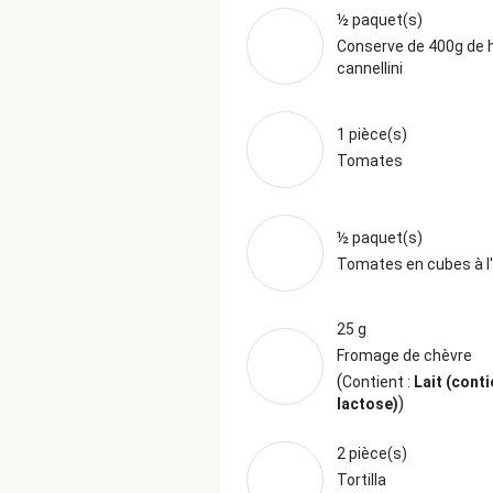
½ paquet(s)
Conserve de 400g de 
cannellini
1 pièce(s)
Tomates
½ paquet(s)
Tomates en cubes à l
25 g
Fromage de chèvre
(
Contient :
Lait (conti
)
lactose)
2 pièce(s)
Tortilla