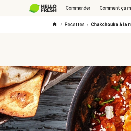
Commander
Comment ça m
Recettes
Chakchouka à la me
/
/