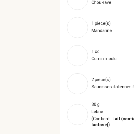
Chou-rave
1 pièce(s)
Mandarine
1 cc
Cumin moulu
2 pièce(s)
Saucisses italiennes 
30 g
Lebné
(
Contient :
Lait (conti
)
lactose)