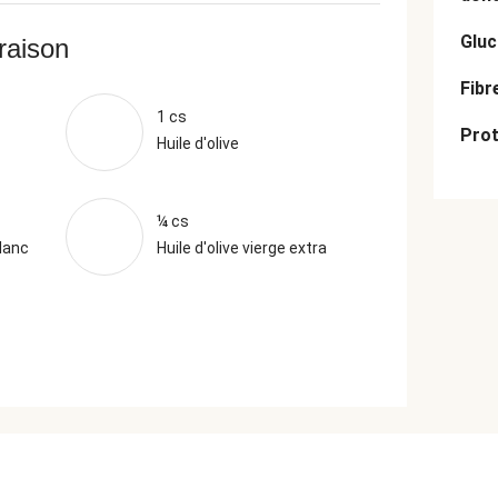
Gluc
vraison
Fibr
1 cs
Prot
Huile d'olive
¼ cs
lanc
Huile d'olive vierge extra