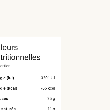
leurs
tritionnelles
portion
gie (kJ)
3201
kJ
gie (kcal)
765
kcal
sses
35
g
 saturés
11
g