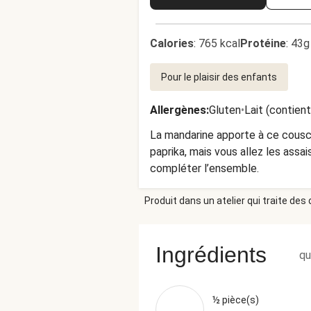
Calories
:
765 kcal
Protéine
:
43g
Pour le plaisir des enfants
Allergènes
:
Gluten
•
Lait (contien
La mandarine apporte à ce cousco
paprika, mais vous allez les assai
compléter l’ensemble.
Produit dans un atelier qui traite des
Ingrédients
qu
½ pièce(s)