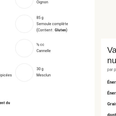
Oignon
85 g
Semoule complète
(
)
Contient :
Gluten
½ cc
Va
Cannelle
nu
30 g
par 
épicées
Mesclun
Éner
Éner
ent du
Grai
dont