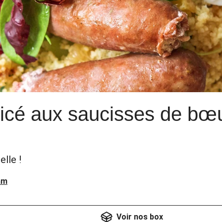
cé aux saucisses de bœu
elle !
am
Voir nos box