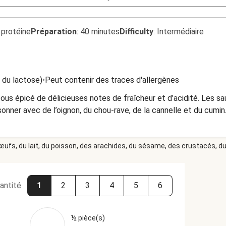
 protéine
Préparation
:
40 minutes
Difficulty
:
Intermédiaire
t du lactose)
•
Peut contenir des traces d'allergènes
us épicé de délicieuses notes de fraîcheur et d’acidité. Les sa
sonner avec de l’oignon, du chou-rave, de la cannelle et du cumin.
 œufs, du lait, du poisson, des arachides, du sésame, des crustacés, du 
antité
1
2
3
4
5
6
½ pièce(s)