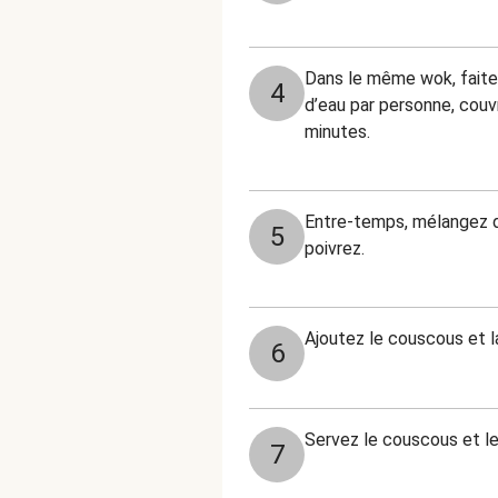
Dans le même wok, faites 
4
d’eau par personne, couv
minutes.
Entre-temps, mélangez dan
5
poivrez.
Ajoutez le couscous et l
6
Servez le couscous et le
7