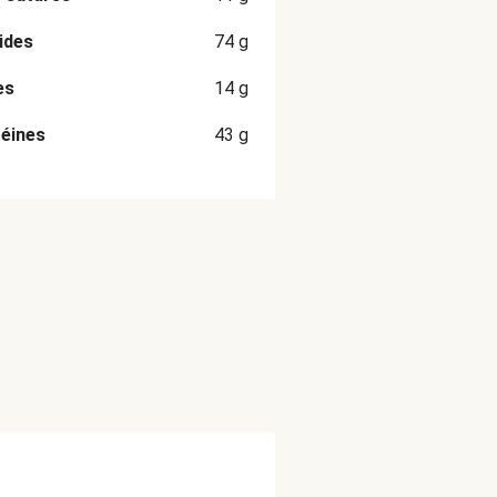
ides
74
g
es
14
g
éines
43
g