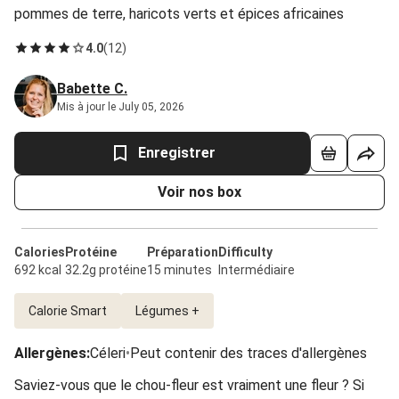
pommes de terre, haricots verts et épices africaines
4.0
(
12
)
Babette C.
Mis à jour le July 05, 2026
Enregistrer
Voir nos box
Calories
Protéine
Préparation
Difficulty
692 kcal
32.2g protéine
15 minutes
Intermédiaire
Calorie Smart
Légumes +
Allergènes
:
Céleri
•
Peut contenir des traces d'allergènes
Saviez-vous que le chou-fleur est vraiment une fleur ? Si