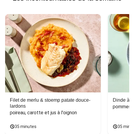
Filet de merlu & stoemp patate douce-
Dinde à la
lardons
pommes de
poireau, carotte et jus à l'oignon
35 minutes
35 minu