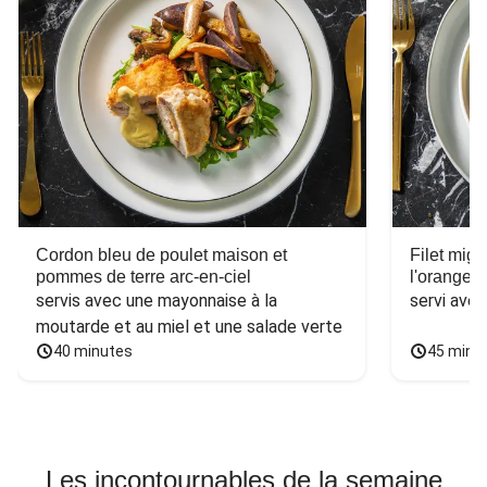
Cordon bleu de poulet maison et
Filet mig
pommes de terre arc-en-ciel
l'orange e
servis avec une mayonnaise à la 
servi ave
moutarde et au miel et une salade verte
40 minutes
45 minu
Les incontournables de la semaine