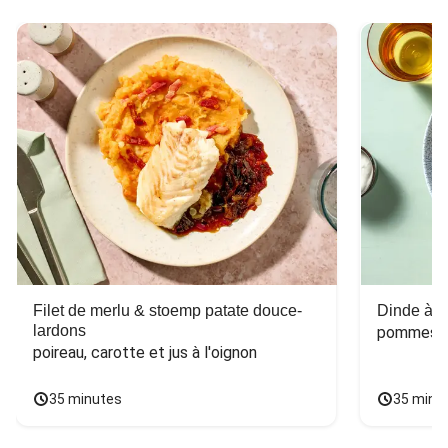
Filet de merlu & stoemp patate douce-
Dinde à la
lardons
pommes de
poireau, carotte et jus à l'oignon
35 minutes
35 minu