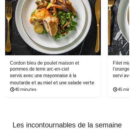
Cordon bleu de poulet maison et
Filet mig
pommes de terre arc-en-ciel
l'orange e
servis avec une mayonnaise à la 
servi ave
moutarde et au miel et une salade verte
40 minutes
45 minu
Les incontournables de la semaine