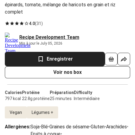
épinards, tomate, mélange de haricots en grain et riz
complet
4.0
(
31
)
Recipe Development Team
Mis à jour le July 05, 2026
Enregistrer
Voir nos box
Calories
Protéine
Préparation
Difficulty
797 kcal
22.8g protéine
25 minutes
Intermédiaire
Vegan
Légumes +
Allergènes
:
Soja
•
Blé
•
Graines de sésame
•
Gluten
•
Arachides
•
Fruits à coque
•