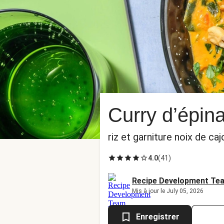
Curry d’épina
riz et garniture noix de c
4.0
(
41
)
Recipe Development Te
Mis à jour le July 05, 2026
Enregistrer