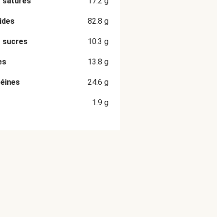
 saturés
17.2
g
ides
82.8
g
 sucres
10.3
g
es
13.8
g
éines
24.6
g
1.9
g