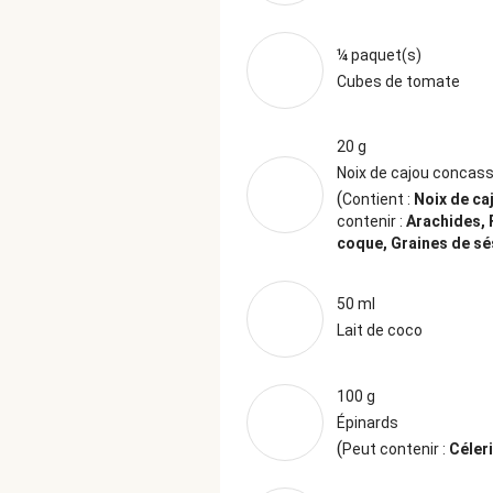
¼ paquet(s)
Cubes de tomate
20 g
Noix de cajou concas
(
Contient :
Noix de ca
contenir :
Arachides, 
coque, Graines de s
50 ml
Lait de coco
100 g
Épinards
(
Peut contenir :
Céleri