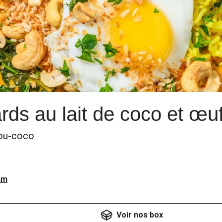
rds au lait de coco et œuf
ajou-coco
am
Voir nos box