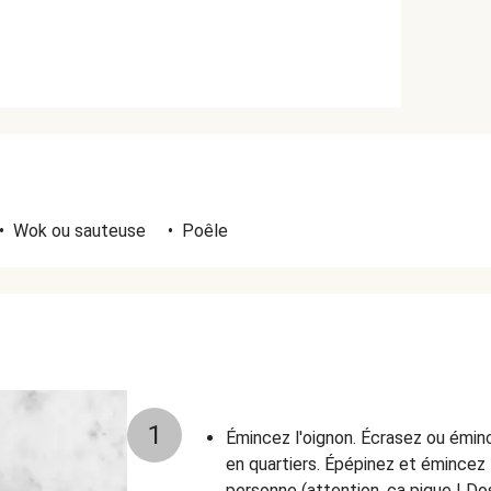
•
Wok ou sauteuse
•
Poêle
1
Émincez l'oignon. Écrasez ou émince
en quartiers. Épépinez et émincez
personne (attention, ça pique ! Do