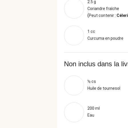
2.5 g
Coriandre fraîche
(
Peut contenir :
Céleri
1 cc
Curcuma en poudre
Non inclus dans la li
½ cs
Huile de tournesol
200 ml
Eau