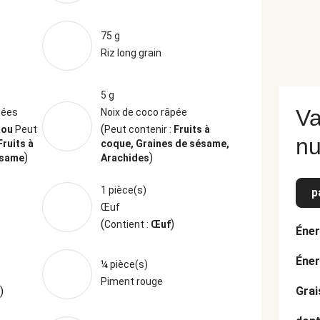
75 g
Riz long grain
5 g
Va
sées
Noix de coco râpée
(
jou
Peut
Peut contenir :
Fruits à
nu
Fruits à
coque, Graines de sésame,
)
)
ésame
Arachides
1 pièce(s)
p
Œuf
(
)
Contient :
Œuf
Éner
Éner
¼ pièce(s)
Piment rouge
)
Grai