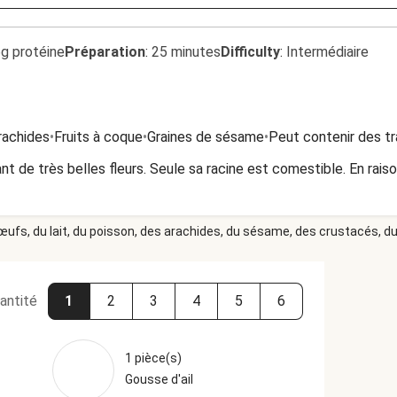
6g protéine
Préparation
:
25 minutes
Difficulty
:
Intermédiaire
rachides
•
Fruits à coque
•
Graines de sésame
•
Peut contenir des tr
t de très belles fleurs. Seule sa racine est comestible. En rais
 œufs, du lait, du poisson, des arachides, du sésame, des crustacés, du 
antité
1
2
3
4
5
6
1 pièce(s)
Gousse d'ail