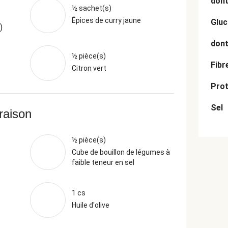
dont
½ sachet(s)
Épices de curry jaune
Gluc
)
dont
½ pièce(s)
Fibr
Citron vert
Prot
Sel
vraison
½ pièce(s)
Cube de bouillon de légumes à
faible teneur en sel
1 cs
Huile d'olive