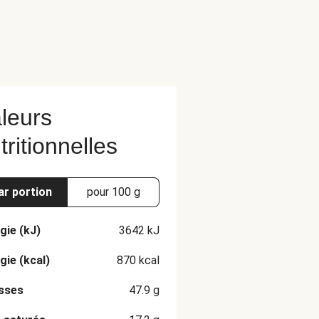
leurs
tritionnelles
ar portion
pour 100 g
gie (kJ)
3642
kJ
gie (kcal)
870
kcal
sses
47.9
g