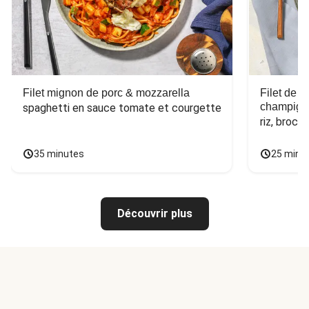
Filet mignon de porc & mozzarella
Filet de 
champign
spaghetti en sauce tomate et courgette
riz, broco
35 minutes
25 minu
Découvrir plus