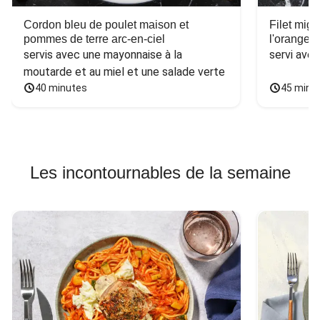
Cordon bleu de poulet maison et
Filet mig
pommes de terre arc-en-ciel
l'orange e
servis avec une mayonnaise à la 
servi ave
moutarde et au miel et une salade verte
40 minutes
45 minu
Les incontournables de la semaine