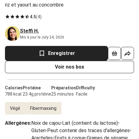
riz et yaourt au concombre
4.5
(
4
)
Steffi H.
Mis à jour le July 24, 2026
Enregistrer
Voir nos box
Calories
Protéine
Préparation
Difficulty
788 kcal
23.4g protéine
25 minutes
Facile
Végé
Fibermaxxing
Allergènes
:
Noix de cajou
•
Lait (contient du lactose)
•
Gluten
•
Peut contenir des traces d'allergènes
•
Arachides
•
Fruits à coque
•
Graines de sésame