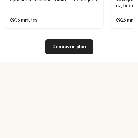
riz, broco
35 minutes
25 minu
Découvrir plus