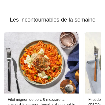
Les incontournables de la semaine
Filet mignon de porc & mozzarella
Filet de 
champign
spaghetti en sauce tomate et courgette