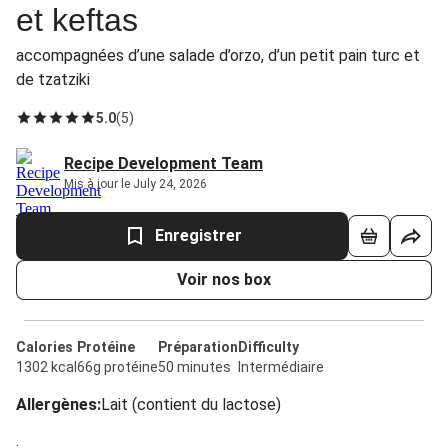
et keftas
accompagnées d’une salade d’orzo, d’un petit pain turc et
de tzatziki
5.0
(
5
)
Recipe Development Team
Mis à jour le July 24, 2026
Enregistrer
Voir nos box
Calories
Protéine
Préparation
Difficulty
1302 kcal
66g protéine
50 minutes
Intermédiaire
Allergènes
:
Lait (contient du lactose)
.