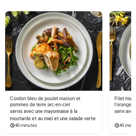
Cordon bleu de poulet maison et
Filet mig
pommes de terre arc-en-ciel
l'orange e
servis avec une mayonnaise à la 
servi ave
moutarde et au miel et une salade verte
40 minutes
45 minu