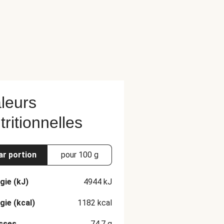
leurs
tritionnelles
ar portion
pour 100 g
gie (kJ)
4944
kJ
gie (kcal)
1182
kcal
sses
74.7
g