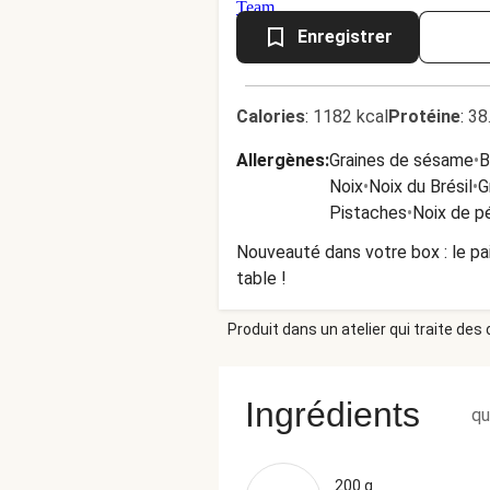
Enregistrer
Calories
:
1182 kcal
Protéine
:
38
Allergènes
:
Graines de sésame
•
B
Noix
•
Noix du Brésil
•
G
Pistaches
•
Noix de p
Nouveauté dans votre box : le pai
table !
Produit dans un atelier qui traite des
Ingrédients
qu
200 g