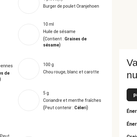
Burger de poulet Oranjehoen
10 ml
Huile de sésame
(
Contient :
Graines de
)
sésame
Va
100 g
éennes
Chou rouge, blanc et carotte
nu
es de
)
5 g
p
Coriandre et menthe fraîches
(
)
Peut contenir :
Céleri
Éner
Éner
Peut
Grai