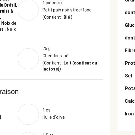
1 pièce(s)
du Brésil,
Petit pain noir streetfood
ruits à
dont
(
)
,
Contient :
Blé
 Noix de
Gluc
s , Noix
dont
25 g
Fibr
Cheddar râpé
(
Prot
Contient :
Lait (contient du
)
lactose)
Sel
Pot
vraison
Cal
1 cs
Iron
]
Huile d'olive