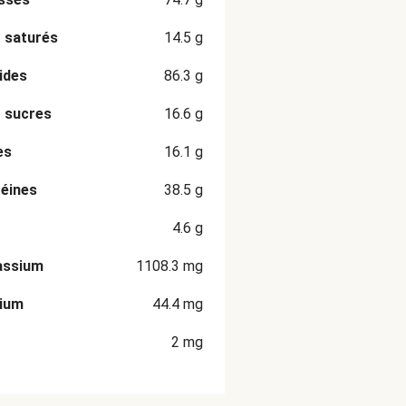
 saturés
14.5
g
ides
86.3
g
 sucres
16.6
g
es
16.1
g
éines
38.5
g
4.6
g
assium
1108.3
mg
cium
44.4
mg
2
mg