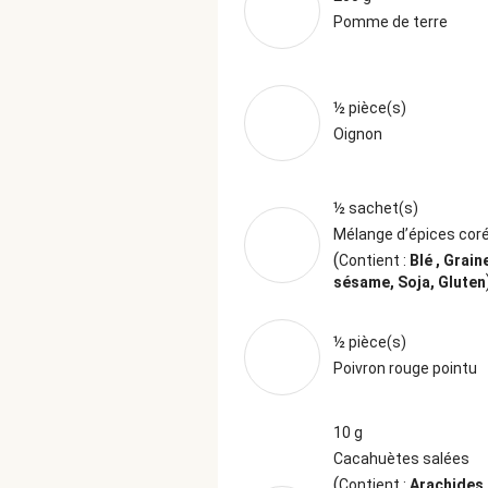
Pomme de terre
½ pièce(s)
Oignon
½ sachet(s)
Mélange d’épices cor
(
Contient :
Blé , Grain
sésame, Soja, Gluten
½ pièce(s)
Poivron rouge pointu
10 g
Cacahuètes salées
(
Contient :
Arachides