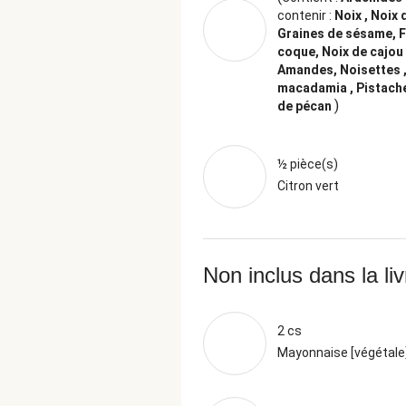
contenir :
Noix , Noix 
Graines de sésame, F
coque, Noix de cajou 
Amandes, Noisettes ,
macadamia , Pistache
)
de pécan
½ pièce(s)
Citron vert
Non inclus dans la li
2 cs
Mayonnaise [végétale