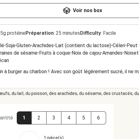
Voir nos box
.5g protéine
Préparation
:
25 minutes
Difficulty
:
Facile
lé
•
Soja
•
Gluten
•
Arachides
•
Lait (contient du lactose)
•
Céleri
•
Peut 
raines de sésame
•
Fruits à coque
•
Noix de cajou
•
Amandes
•
Noiset
écan
n à burger au charbon ! Avec son goût légèrement sucré, il ne ma
 œufs, du lait, du poisson, des arachides, du sésame, des crustacés, du 
antité
1
2
3
4
5
6
1 pièce(s)