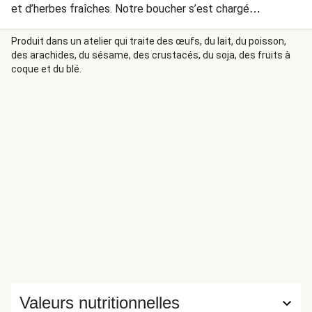
et d’herbes fraîches. Notre boucher s’est chargé
d’assaisonner le porc pour vous : romarin, thym, origan,
cumin et cardamome.
Produit dans un atelier qui traite des œufs, du lait, du poisson,
des arachides, du sésame, des crustacés, du soja, des fruits à
coque et du blé.
Valeurs nutritionnelles