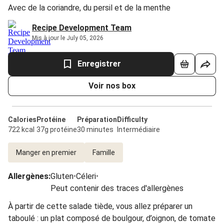
Avec de la coriandre, du persil et de la menthe
Recipe Development Team
Mis à jour le July 05, 2026
Enregistrer
Voir nos box
Calories
Protéine
Préparation
Difficulty
722 kcal
37g protéine
30 minutes
Intermédiaire
Manger en premier
Famille
Allergènes
:
Gluten
•
Céleri
•
Peut contenir des traces d'allergènes
À partir de cette salade tiède, vous allez préparer un
taboulé : un plat composé de boulgour, d’oignon, de tomate