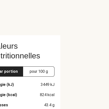
leurs
tritionnelles
ar portion
pour 100 g
gie (kJ)
3449
kJ
gie (kcal)
824
kcal
sses
43.4
g