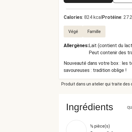
Calories
:
824 kcal
Protéine
:
27.
Végé
Famille
Allergènes
:
Lait (contient du lac
Peut contenir des tr
Nouveauté dans votre box : les to
savoureuses : tradition oblige !
Produit dans un atelier qui traite des
Ingrédients
qu
½ pièce(s)