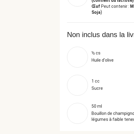
(contient du lactose),
Œuf
Peut contenir :
M
)
Soja
Non inclus dans la li
½ cs
Huile d'olive
1 cc
Sucre
50 ml
Bouillon de champign
légumes à faible teneu