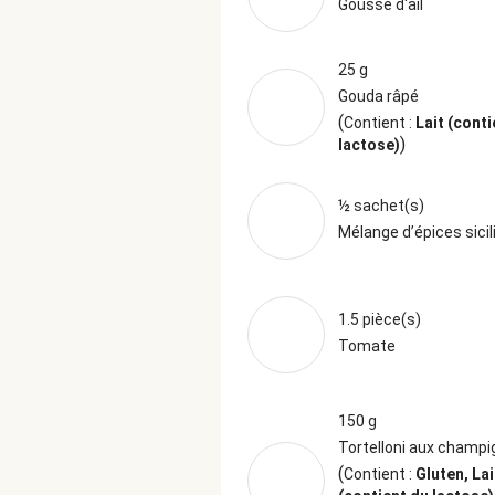
Gousse d'ail
25 g
Gouda râpé
(
Contient :
Lait (conti
)
lactose)
½ sachet(s)
Mélange d’épices sici
1.5 pièce(s)
Tomate
150 g
Tortelloni aux champ
(
Contient :
Gluten, Lai