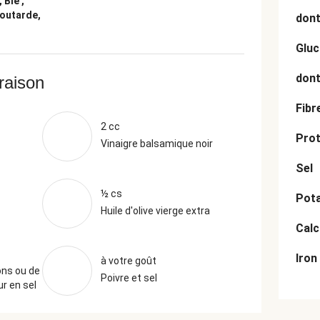
 Blé ,
outarde,
dont
Gluc
dont
vraison
Fibr
2 cc
Prot
Vinaigre balsamique noir
Sel
½ cs
Pot
Huile d'olive vierge extra
Cal
Iron
à votre goût
ons ou de
Poivre et sel
r en sel