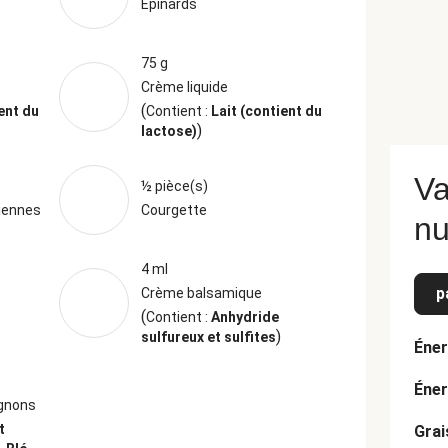
Épinards
75 g
Crème liquide
(
ent du
Contient :
Lait (contient du
)
lactose)
Va
½ pièce(s)
liennes
Courgette
nu
4 ml
p
Crème balsamique
(
Contient :
Anhydride
)
sulfureux et sulfites
Éner
Éner
ignons
t
Grai