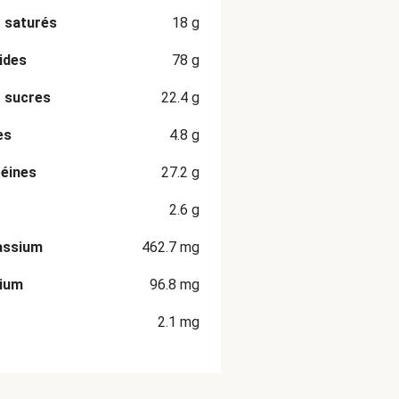
 saturés
18
g
ides
78
g
 sucres
22.4
g
es
4.8
g
éines
27.2
g
2.6
g
assium
462.7
mg
cium
96.8
mg
2.1
mg