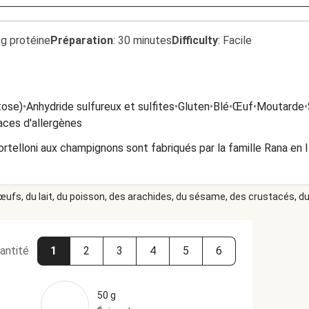
2g protéine
Préparation
:
30 minutes
Difficulty
:
Facile
tose)
•
Anhydride sulfureux et sulfites
•
Gluten
•
Blé
•
Œuf
•
Moutarde
•
aces d'allergènes
rtelloni aux champignons sont fabriqués par la famille Rana en 
 œufs, du lait, du poisson, des arachides, du sésame, des crustacés, du 
antité
1
2
3
4
5
6
50 g