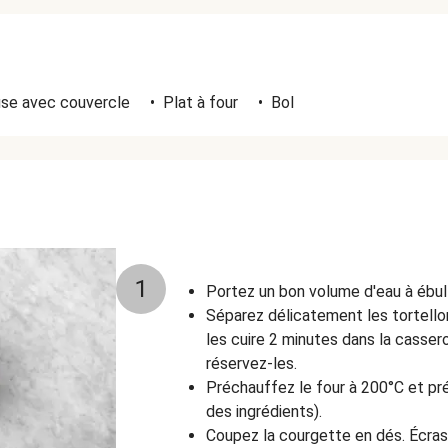
se avec couvercle
•
Plat à four
•
Bol
1
Portez un bon volume d'eau à ébull
Séparez délicatement les tortellon
les cuire 2 minutes dans la casser
réservez-les.
Préchauffez le four à 200°C et pré
des ingrédients).
Coupez la courgette en dés. Écrase