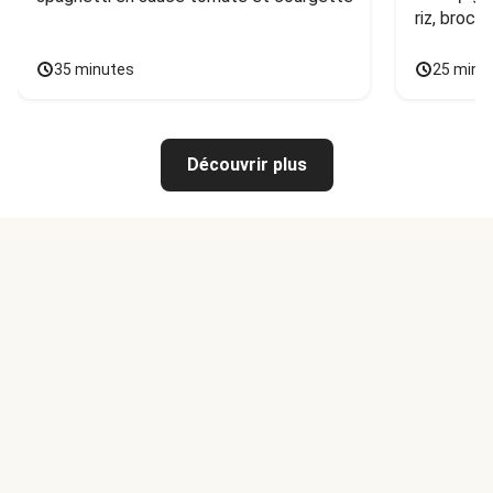
riz, broco
35 minutes
25 minu
Découvrir plus