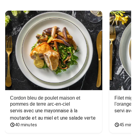
Cordon bleu de poulet maison et
Filet mig
pommes de terre arc-en-ciel
l'orange e
servis avec une mayonnaise à la 
servi ave
moutarde et au miel et une salade verte
40 minutes
45 minu