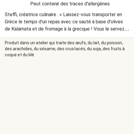
Peut contenir des traces d'allergènes
Steffi, créatrice culinaire : « Laissez-vous transporter en
Grèce le temps d'un repas avec ce sauté à base d'olives
de Kalamata et de fromage à la grecque ! Vous le servez
en un rien de temps grâce notamment aux pommes de
terre pré-découpées qui cuiront rapidement. »
Produit dans un atelier qui traite des œufs, du lait, du poisson,
des arachides, du sésame, des crustacés, du soja, des fruits à
coque et du blé.