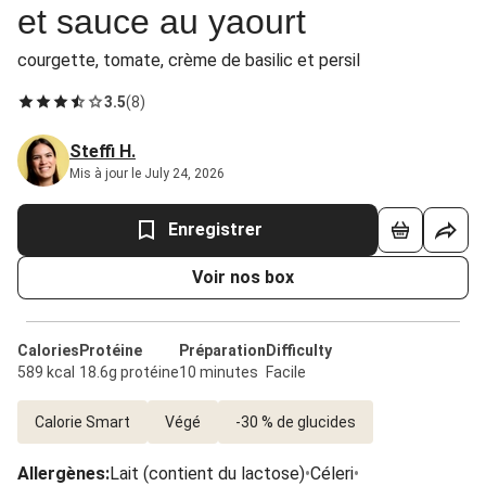
et sauce au yaourt
courgette, tomate, crème de basilic et persil
3.5
(
8
)
Steffi H.
Mis à jour le July 24, 2026
Enregistrer
Voir nos box
Calories
Protéine
Préparation
Difficulty
589 kcal
18.6g protéine
10 minutes
Facile
Calorie Smart
Végé
-30 % de glucides
Allergènes
:
Lait (contient du lactose)
•
Céleri
•