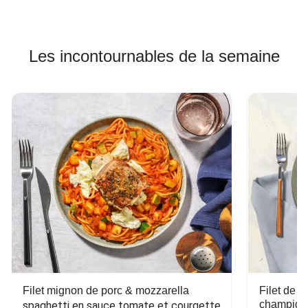
Les incontournables de la semaine
Filet mignon de porc & mozzarella
Filet de 
champign
spaghetti en sauce tomate et courgette