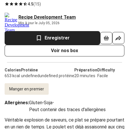
4.5
(
15
)
Recipe Development Team
Mis à jour le July 05, 2026
Enregistrer
Voir nos box
Calories
Protéine
Préparation
Difficulty
653 kcal
undefinedundefined protéine
20 minutes
Facile
Manger en premier
Allergènes
:
Gluten
•
Soja
•
Peut contenir des traces d'allergènes
Véritable explosion de saveurs, ce plat se prépare pourtant
en un rien de temps. Le poulet est déjà assaisonné aux cinq