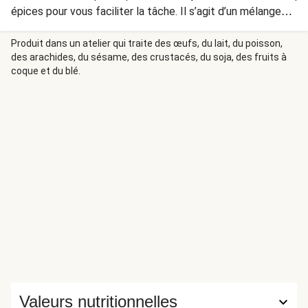
épices pour vous faciliter la tâche. Il s’agit d’un mélange
issu de la cuisine orientale combinant cinq saveurs : sucré,
salé, acide, amer et piquant. La sauce, enfin, est préparée à
Produit dans un atelier qui traite des œufs, du lait, du poisson,
des arachides, du sésame, des crustacés, du soja, des fruits à
partir de sauce soja sucrée, de sauce soja et de piment
coque et du blé.
rouge.
Valeurs nutritionnelles