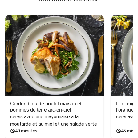
Cordon bleu de poulet maison et
Filet mig
pommes de terre arc-en-ciel
l'orange e
servis avec une mayonnaise à la 
servi ave
moutarde et au miel et une salade verte
40 minutes
45 minu