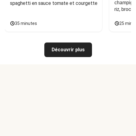
champign
spaghetti en sauce tomate et courgette
riz, broco
35 minutes
25 minu
Découvrir plus