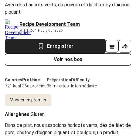
Avec des haricots verts, du poivron et du chutney d’oignon
piquant
Recipe Development Team
Mis à jour le July 05, 2026
Enregistrer
Voir nos box
Calories
Protéine
Préparation
Difficulty
721 kcal
36g protéine
35 minutes
Intermédiaire
Manger en premier
Allergènes
:
Gluten
Dans ce plat, nous associons haricots verts, dés de filet de
porc, chutney d’oignon piquant et boulgour, un produit