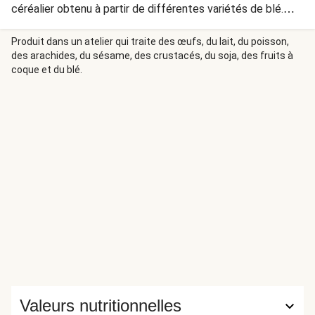
céréalier obtenu à partir de différentes variétés de blé.
Plein de bons nutriments tels que le fer et le magnésium, il
est aussi très riche en fibres.
Produit dans un atelier qui traite des œufs, du lait, du poisson,
des arachides, du sésame, des crustacés, du soja, des fruits à
coque et du blé.
Valeurs nutritionnelles