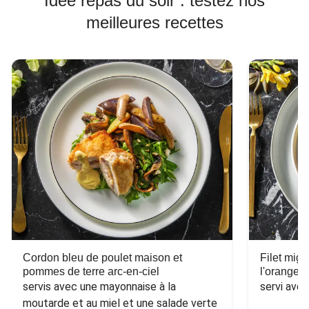
Idée repas du soir : testez nos
meilleures recettes
Cordon bleu de poulet maison et
Filet mig
pommes de terre arc-en-ciel
l'orange e
servis avec une mayonnaise à la 
servi ave
moutarde et au miel et une salade verte