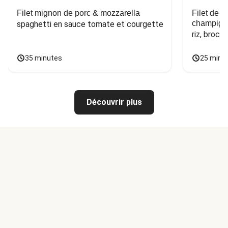
Filet mignon de porc & mozzarella
Filet de 
champign
spaghetti en sauce tomate et courgette
riz, broco
35 minutes
25 minu
Découvrir plus