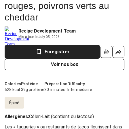
rouges, poivrons verts au
cheddar
Recipe Development Team
Mis à jour le July 05, 2026
Enregistrer
Voir nos box
Calories
Protéine
Préparation
Difficulty
628 kcal
39g protéine
30 minutes
Intermédiaire
Épicé
Allergènes
:
Céleri
•
Lait (contient du lactose)
Les « taquerías » ou restaurants de tacos fleurissent dans