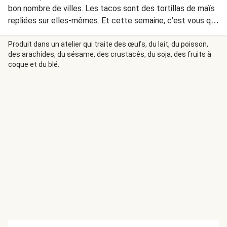
bon nombre de villes. Les tacos sont des tortillas de maïs
repliées sur elles-mêmes. Et cette semaine, c’est vous qui
êtes aux fourneaux ! Pour la garniture : du haché de poulet
épicé, des légumes et des haricots. Pour finir, recouvrez de
Produit dans un atelier qui traite des œufs, du lait, du poisson,
des arachides, du sésame, des crustacés, du soja, des fruits à
cheddar. Un régal !
coque et du blé.