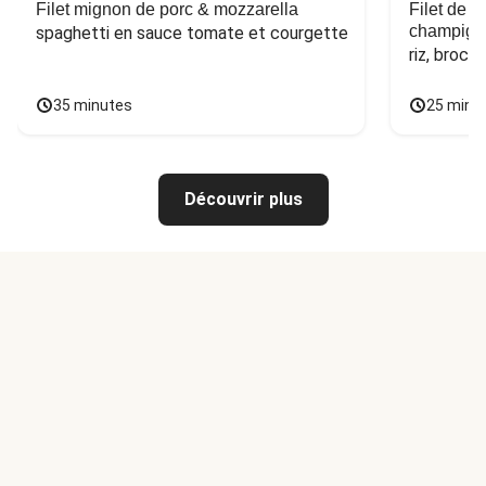
Filet mignon de porc & mozzarella
Filet de 
champign
spaghetti en sauce tomate et courgette
riz, broco
35 minutes
25 minu
Découvrir plus