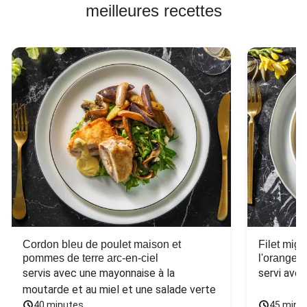
meilleures recettes
Cordon bleu de poulet maison et
Filet mig
pommes de terre arc-en-ciel
l'orange e
servis avec une mayonnaise à la 
servi ave
moutarde et au miel et une salade verte
40 minutes
45 minu