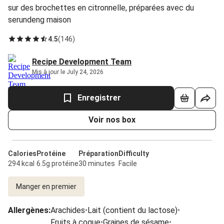
sur des brochettes en citronnelle, préparées avec du
serundeng maison
4.5
(
146
)
Recipe Development Team
Mis à jour le July 24, 2026
Enregistrer
Voir nos box
Calories
Protéine
Préparation
Difficulty
294 kcal
6.5g protéine
30 minutes
Facile
Manger en premier
Allergènes
:
Arachides
•
Lait (contient du lactose)
•
Fruits à coque
•
Graines de sésame
•