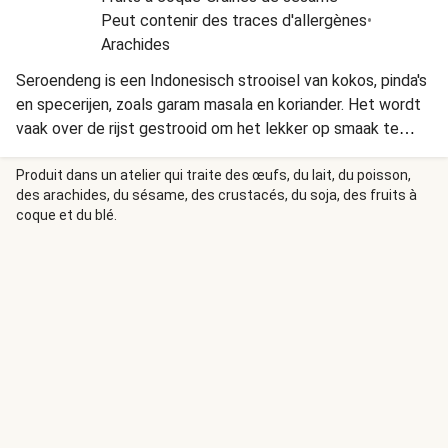
Peut contenir des traces d'allergènes
•
Arachides
Seroendeng is een Indonesisch strooisel van kokos, pinda's
en specerijen, zoals garam masala en koriander. Het wordt
vaak over de rijst gestrooid om het lekker op smaak te
brengen. De kipspiezen krijgen veel smaak door de sereh,
oftewel citroengras - zodra je het kneust en ruikt, snap je
Produit dans un atelier qui traite des œufs, du lait, du poisson,
des arachides, du sésame, des crustacés, du soja, des fruits à
waar die naam vandaan komt.
coque et du blé.