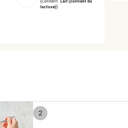
(
Contient :
Lait (contient du
)
lactose)
2