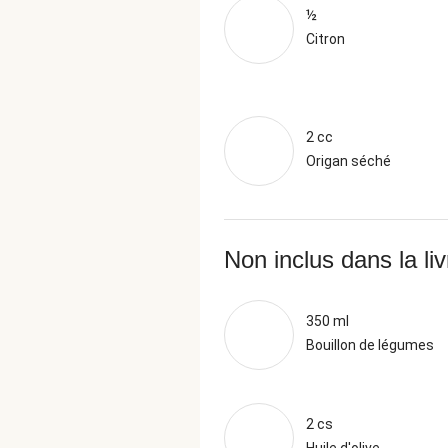
½
Citron
2 cc
Origan séché
Non inclus dans la li
350 ml
Bouillon de légumes
2 cs