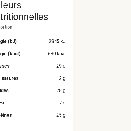
leurs
tritionnelles
portion
gie (kJ)
2845
kJ
gie (kcal)
680
kcal
sses
29
g
 saturés
12
g
ides
78
g
es
7
g
éines
25
g