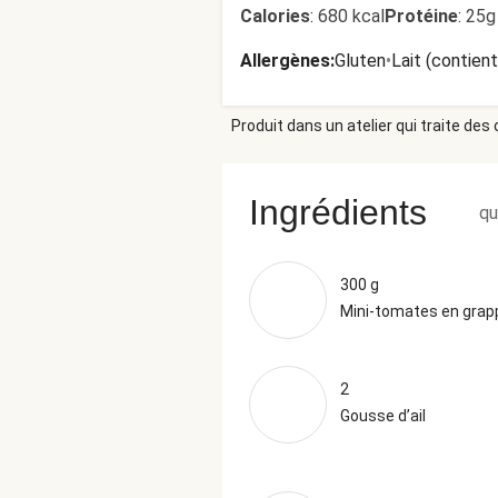
Calories
:
680 kcal
Protéine
:
25g
Allergènes
:
Gluten
•
Lait (contien
Produit dans un atelier qui traite des
Ingrédients
qu
300 g
Mini-tomates en grap
2
Gousse d’ail