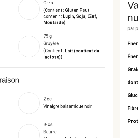
Va
Orzo
(
Contient :
Gluten
Peut
nu
contenir :
Lupin, Soja, Œuf,
)
Moutarde
par 
75 g
Éner
Gruyère
(
Contient :
Lait (contient du
Éner
)
lactose)
Grai
vraison
dont
Gluc
2 cc
Vinaigre balsamique noir
Fibr
Prot
½ cs
Beurre