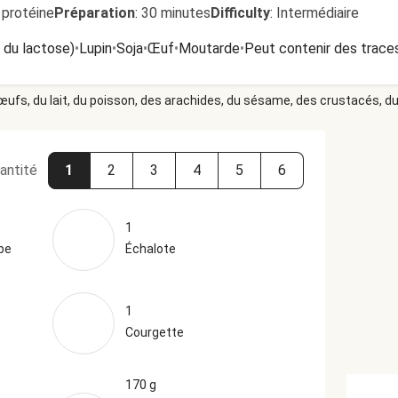
 protéine
Préparation
:
30 minutes
Difficulty
:
Intermédiaire
t du lactose)
•
Lupin
•
Soja
•
Œuf
•
Moutarde
•
Peut contenir des traces
 œufs, du lait, du poisson, des arachides, du sésame, des crustacés, du 
antité
1
2
3
4
5
6
1
pe
Échalote
1
Courgette
170 g