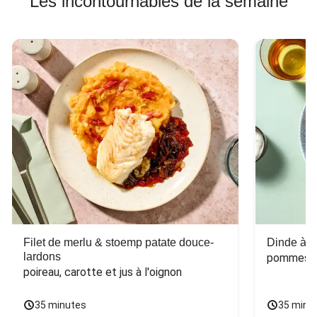
Les incontournables de la semaine
Filet de merlu & stoemp patate douce-
Dinde à la
lardons
pommes de
poireau, carotte et jus à l'oignon
35 minutes
35 minu