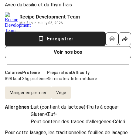
Avec du basilic et du thym frais
Recipe Development Team
Mis à jour le July 05, 2026
Enregistrer
Voir nos box
Calories
Protéine
Préparation
Difficulty
898 kcal
35g protéine
45 minutes
Intermédiaire
Manger en premier
Végé
Allergènes
:
Lait (contient du lactose)
•
Fruits à coque
•
Gluten
•
Œuf
•
Peut contenir des traces d'allergènes
•
Céleri
Pour cette lasagne, les traditionnelles feuilles de lasagne