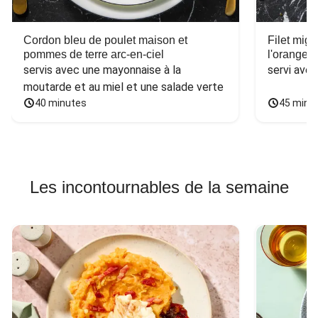
Cordon bleu de poulet maison et
Filet mig
pommes de terre arc-en-ciel
l'orange e
servis avec une mayonnaise à la 
servi ave
moutarde et au miel et une salade verte
40 minutes
45 minu
Les incontournables de la semaine