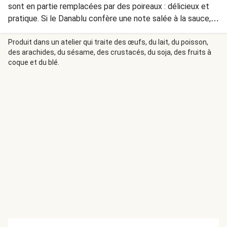
sont en partie remplacées par des poireaux : délicieux et
pratique. Si le Danablu confère une note salée à la sauce,
les noix apportent quant à elles du croquant au plat. Vous
pouvez d’ailleurs facilement le préparer la veille, de façon à
Produit dans un atelier qui traite des œufs, du lait, du poisson,
des arachides, du sésame, des crustacés, du soja, des fruits à
ne plus avoir qu’à enfourner.
coque et du blé.