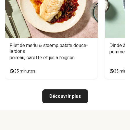
Filet de merlu & stoemp patate douce-
Dinde à la
lardons
pommes de
poireau, carotte et jus à l'oignon
35 minutes
35 minu
Découvrir plus