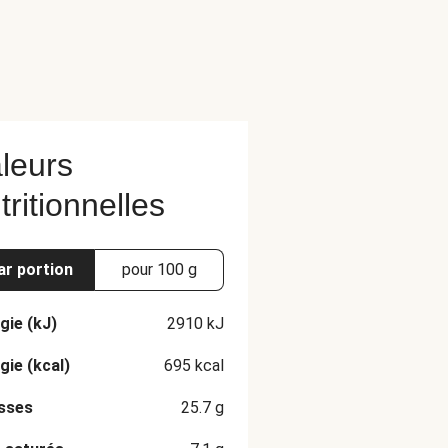
leurs
tritionnelles
ar portion
pour 100 g
gie (kJ)
2910
kJ
gie (kcal)
695
kcal
sses
25.7
g