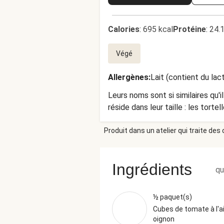
Calories
:
695 kcal
Protéine
:
24.
Végé
Allergènes
:
Lait (contient du lac
Leurs noms sont si similaires qu'i
réside dans leur taille : les tortel
Produit dans un atelier qui traite des
Ingrédients
qu
½ paquet(s)
Cubes de tomate à l'ai
oignon