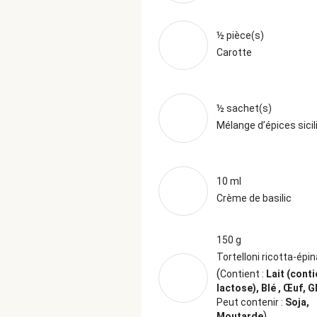
½ pièce(s)
Carotte
½ sachet(s)
Mélange d’épices sici
10 ml
Crème de basilic
150 g
Tortelloni ricotta-épi
(
Contient :
Lait (conti
lactose), Blé , Œuf, G
Peut contenir :
Soja,
)
Moutarde