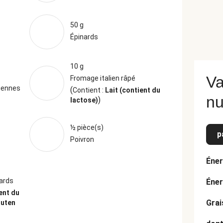
50 g
Épinards
10 g
Va
Fromage italien râpé
liennes
(
Contient :
Lait (contient du
nu
)
lactose)
½ pièce(s)
p
Poivron
Éner
nards
Éner
ent du
Grai
luten