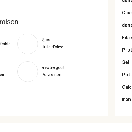
dont
Gluc
vraison
dont
Fibr
½ cs
faible
Huile d'olive
Prot
Sel
à votre goût
Pot
oir
Poivre noir
Cal
Iron