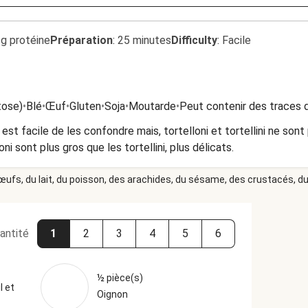
1g protéine
Préparation
:
25 minutes
Difficulty
:
Facile
tose)
•
Blé
•
Œuf
•
Gluten
•
Soja
•
Moutarde
•
Peut contenir des traces d
l est facile de les confondre mais, tortelloni et tortellini ne son
loni sont plus gros que les tortellini, plus délicats.
 œufs, du lait, du poisson, des arachides, du sésame, des crustacés, du 
antité
1
2
3
4
5
6
½ pièce(s)
l et
Oignon