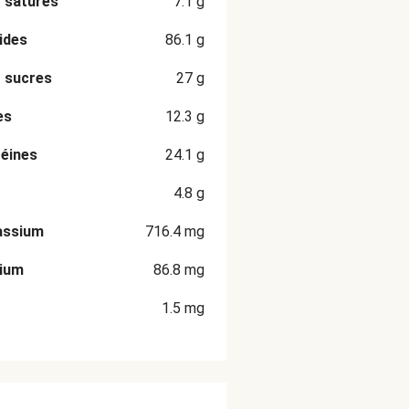
 saturés
7.1
g
ides
86.1
g
 sucres
27
g
es
12.3
g
éines
24.1
g
4.8
g
assium
716.4
mg
cium
86.8
mg
1.5
mg