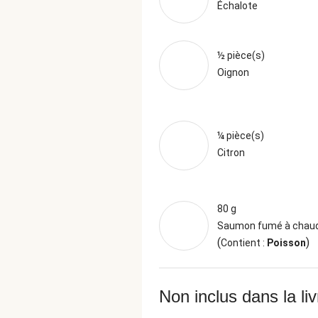
Échalote
½ pièce(s)
Oignon
¼ pièce(s)
Citron
80 g
Saumon fumé à chau
(
)
Contient :
Poisson
Non inclus dans la li