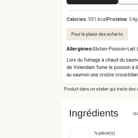
Calories
:
591 kcal
Protéine
:
34g
Pour le plaisir des enfants
Allergènes
:
Gluten
•
Poisson
•
Lait 
Lors du fumage à chaud du saumo
de Volendam fume le poisson à 6
au saumon une croûte croustillant
Produit dans un atelier qui traite des
Ingrédients
qu
½ pièce(s)