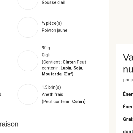
Gousse d’ail
½ pièce(s)
Poivron jaune
90 g
Va
Gigli
(
Contient :
Gluten
Peut
nu
contenir :
Lupin, Soja,
)
Moutarde, Œuf
par 
1.5 brin(s)
Éner
d
Aneth fraîs
(
)
Peut contenir :
Céleri
Éner
Grai
vraison
dont