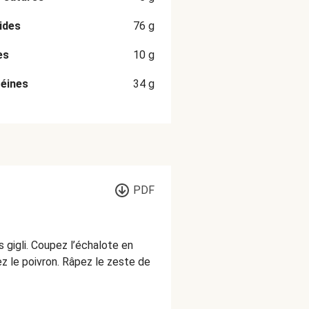
ides
76
g
es
10
g
éines
34
g
PDF
 gigli. Coupez l’échalote en
ez le poivron. Râpez le zeste de