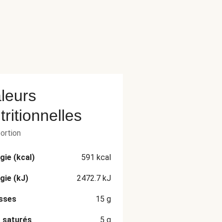
leurs
tritionnelles
portion
gie (kcal)
591
kcal
gie (kJ)
2472.7
kJ
sses
15
g
 saturés
5
g