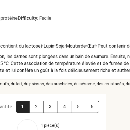
 protéine
Difficulty
:
Facile
(contient du lactose)
•
Lupin
•
Soja
•
Moutarde
•
Œuf
•
Peut contenir d
n, les darnes sont plongées dans un bain de saumure. Ensuite, 
5 °C. Cette association de température élevée et de fumée de 
e et lui confère un goût à la fois délicieusement riche et authe
 œufs, du lait, du poisson, des arachides, du sésame, des crustacés, du 
antité
1
2
3
4
5
6
1 pièce(s)