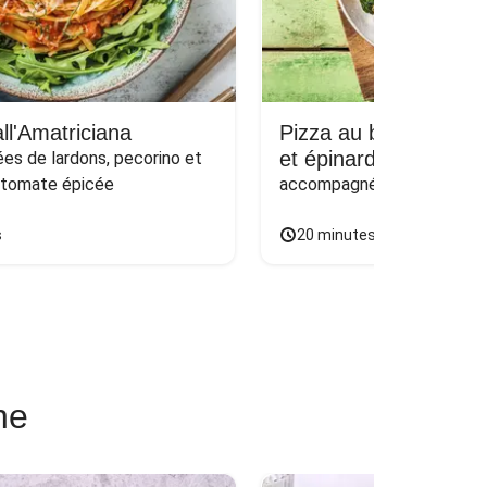
ll'Amatriciana
Pizza au bœuf haché
et épinards sur naan
s de lardons, pecorino et 
 tomate épicée
accompagnée d'une salade
s
20 minutes
ne