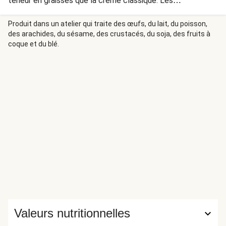
teneur en graisses que la crème classique. Les
champignons blonds, quant à eux, développent des arômes
de noix plus prononcés que ceux de leurs semblables de
Produit dans un atelier qui traite des œufs, du lait, du poisson,
des arachides, du sésame, des crustacés, du soja, des fruits à
couleur blanche.
coque et du blé.
Valeurs nutritionnelles