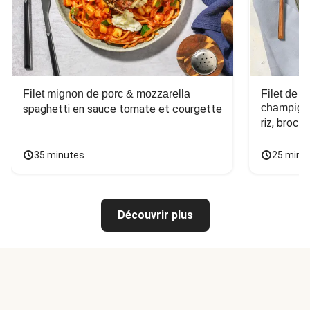
Filet mignon de porc & mozzarella
Filet de 
champign
spaghetti en sauce tomate et courgette
riz, broco
35 minutes
25 minu
Découvrir plus