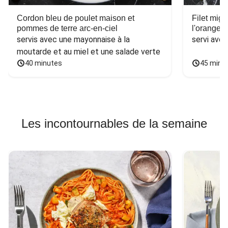
Cordon bleu de poulet maison et
Filet mig
pommes de terre arc-en-ciel
l'orange e
servis avec une mayonnaise à la 
servi ave
moutarde et au miel et une salade verte
40 minutes
45 minu
Les incontournables de la semaine