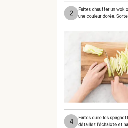
Faites chauffer un wok ou
2
une couleur dorée. Sorte
Faites cuire les spaghet
4
détaillez l’échalote et h