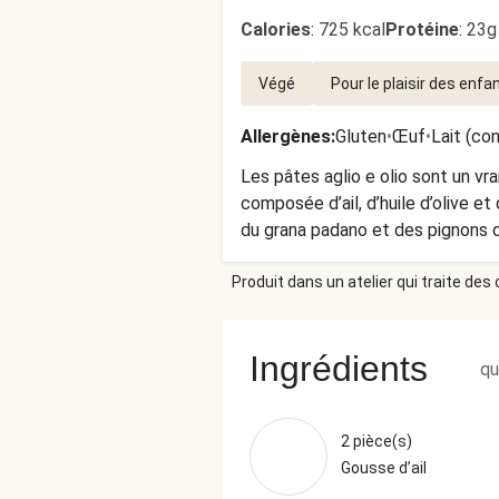
Calories
:
725 kcal
Protéine
:
23g
Végé
Pour le plaisir des enfa
Allergènes
:
Gluten
•
Œuf
•
Lait (co
Les pâtes aglio e olio sont un vra
composée d’ail, d’huile d’olive et
du grana padano et des pignons d
Produit dans un atelier qui traite des
Ingrédients
qu
2 pièce(s)
Gousse d’ail