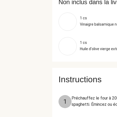
Non inclus dans la li
1 cs
Vinaigre balsamique n
1 cs
Huile d'olive vierge ext
Instructions
Préchauffez le four à 20
1
spaghetti. Émincez ou écr