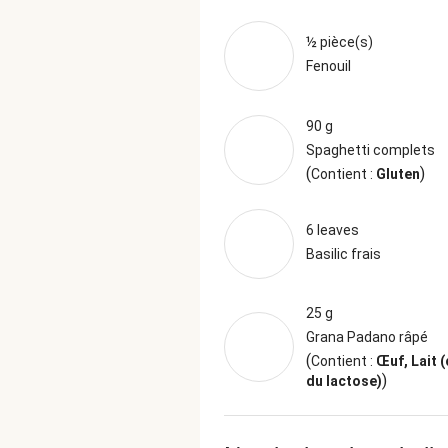
½ pièce(s)
Fenouil
90 g
Spaghetti complets
(
)
Contient :
Gluten
6 leaves
Basilic frais
25 g
Grana Padano râpé
(
Contient :
Œuf, Lait 
)
du lactose)