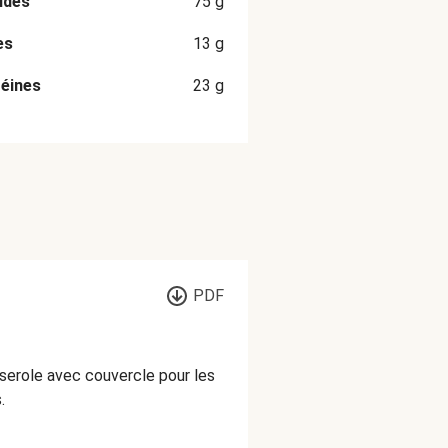
ides
75
g
es
13
g
éines
23
g
PDF
sserole avec couvercle pour les
.