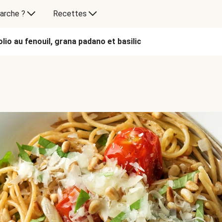
arche ?
Recettes
olio au fenouil, grana padano et basilic