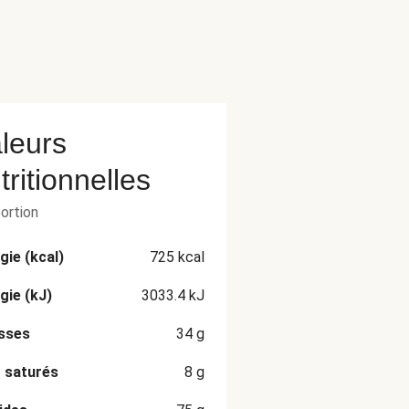
leurs
tritionnelles
portion
gie (kcal)
725
kcal
gie (kJ)
3033.4
kJ
sses
34
g
 saturés
8
g