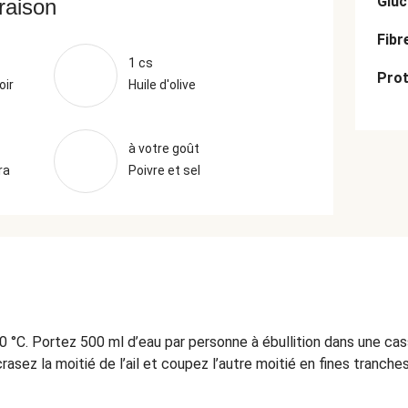
Gluc
vraison
Fibr
1 cs
Prot
oir
Huile d'olive
à votre goût
ra
Poivre et sel
0 °C. Portez 500 ml d’eau par personne à ébullition dans une ca
asez la moitié de l’ail et coupez l’autre moitié en fines tranches