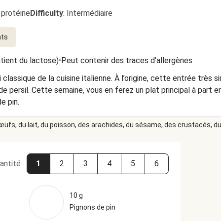
 protéine
Difficulty
:
Intermédiaire
nts
ntient du lactose)
•
Peut contenir des traces d'allergènes
i classique de la cuisine italienne. À l’origine, cette entrée très
 de persil. Cette semaine, vous en ferez un plat principal à part 
e pin.
 œufs, du lait, du poisson, des arachides, du sésame, des crustacés, du 
antité
1
2
3
4
5
6
10 g
Pignons de pin