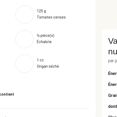
125 g
Tomates cerises
½ pièce(s)
Va
Échalote
nu
1 cc
par 
Origan séché
Éner
Éner
(contient
Grai
dont