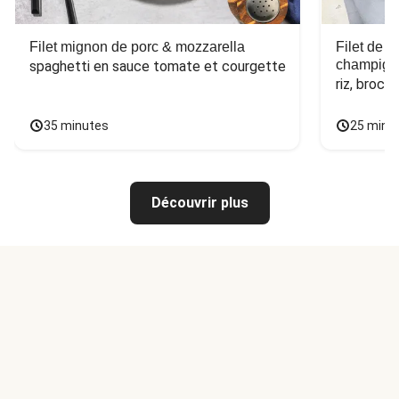
Filet mignon de porc & mozzarella
Filet de 
champign
spaghetti en sauce tomate et courgette
riz, broco
35 minutes
25 minu
Découvrir plus