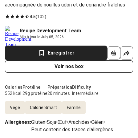
accompagnée de nouilles udon et de coriandre fraîches
4.5
(
102
)
Recipe Development Team
Mis à jour le July 05, 2026
Enregistrer
Voir nos box
Calories
Protéine
Préparation
Difficulty
552 kcal
29g protéine
20 minutes
Intermédiaire
Végé
Calorie Smart
Famille
Allergènes
:
Gluten
•
Soja
•
Œuf
•
Arachides
•
Céleri
•
Peut contenir des traces d'allergènes