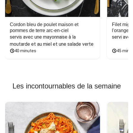
Cordon bleu de poulet maison et
Filet mig
pommes de terre arc-en-ciel
l'orange e
servis avec une mayonnaise à la 
servi ave
moutarde et au miel et une salade verte
40 minutes
45 minu
Les incontournables de la semaine