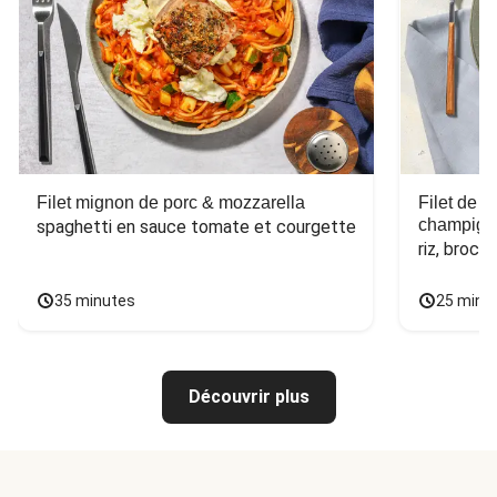
Filet mignon de porc & mozzarella
Filet de 
champign
spaghetti en sauce tomate et courgette
riz, broco
35 minutes
25 minu
Découvrir plus