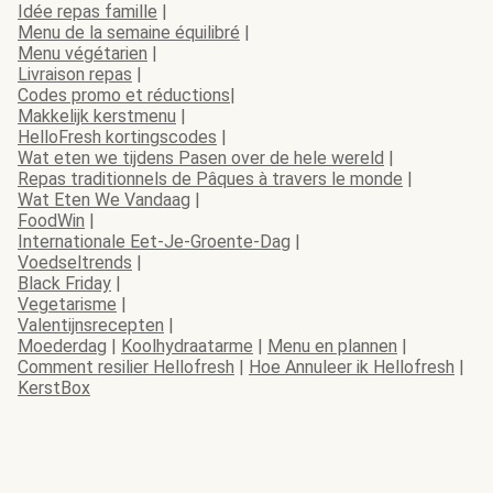
Idée repas famille
|
Menu de la semaine équilibré
|
Menu végétarien
|
Livraison repas
|
Codes promo et réductions
|
Makkelijk kerstmenu
|
HelloFresh kortingscodes
|
Wat eten we tijdens Pasen over de hele wereld
|
Repas traditionnels de Pâques à travers le monde
|
Wat Eten We Vandaag
|
FoodWin
|
Internationale Eet-Je-Groente-Dag
|
Voedseltrends
|
Black Friday
|
Vegetarisme
|
Valentijnsrecepten
|
Moederdag
|
Koolhydraatarme
|
Menu en plannen
|
Comment resilier Hellofresh
|
Hoe Annuleer ik Hellofresh
|
KerstBox