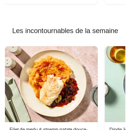
Les incontournables de la semaine
Filet de merlu & stoemp patate douce-
Dinde à la