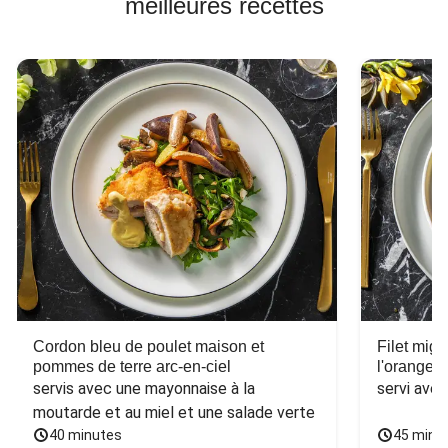
meilleures recettes
Cordon bleu de poulet maison et
Filet mig
pommes de terre arc-en-ciel
l'orange e
servis avec une mayonnaise à la 
servi ave
moutarde et au miel et une salade verte
40 minutes
45 minu