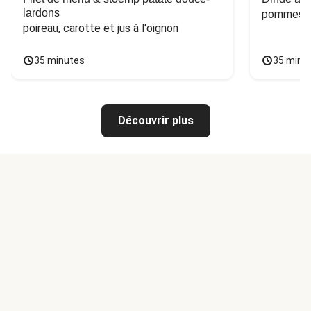
lardons
pommes de
poireau, carotte et jus à l'oignon
35 minutes
35 minu
Découvrir plus