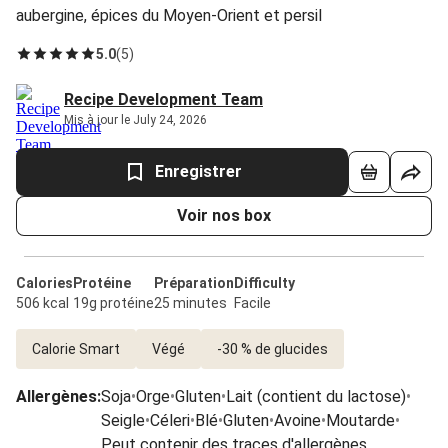
aubergine, épices du Moyen-Orient et persil
5.0
(
5
)
Recipe Development Team
Mis à jour le July 24, 2026
Enregistrer
Voir nos box
Calories
Protéine
Préparation
Difficulty
506 kcal
19g protéine
25 minutes
Facile
Calorie Smart
Végé
-30 % de glucides
Allergènes
:
Soja
•
Orge
•
Gluten
•
Lait (contient du lactose)
•
Seigle
•
Céleri
•
Blé
•
Gluten
•
Avoine
•
Moutarde
•
Peut contenir des traces d'allergènes