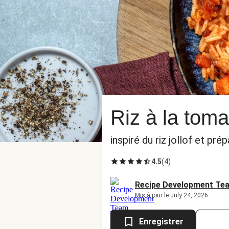
Riz à la tom
inspiré du riz jollof et pr
4.5
(
4
)
Recipe Development Te
Mis à jour le July 24, 2026
Enregistrer