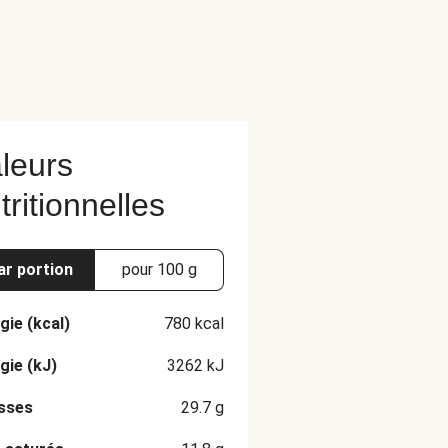
leurs
tritionnelles
ar portion
pour 100 g
gie (kcal)
780
kcal
gie (kJ)
3262
kJ
sses
29.7
g