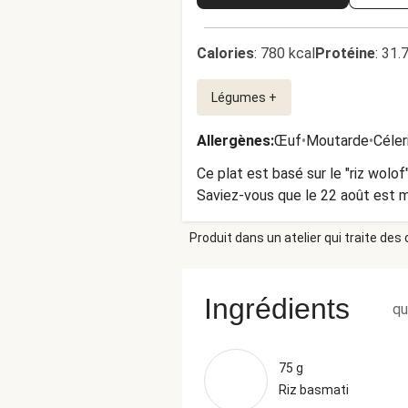
Calories
:
780 kcal
Protéine
:
31.
Légumes +
Allergènes
:
Œuf
•
Moutarde
•
Céler
Ce plat est basé sur le "riz wolof
Saviez-vous que le 22 août est 
Produit dans un atelier qui traite des
Ingrédients
qu
75 g
Riz basmati