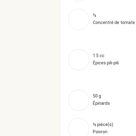
½
Concentré de tomate
1.5 cc
Épices pili-pili
50 g
Épinards
½ pièce(s)
Poivron