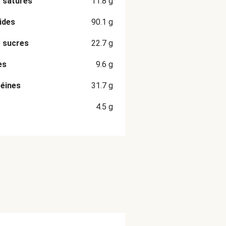
 saturés
11.8
g
ides
90.1
g
 sucres
22.7
g
es
9.6
g
éines
31.7
g
4.5
g