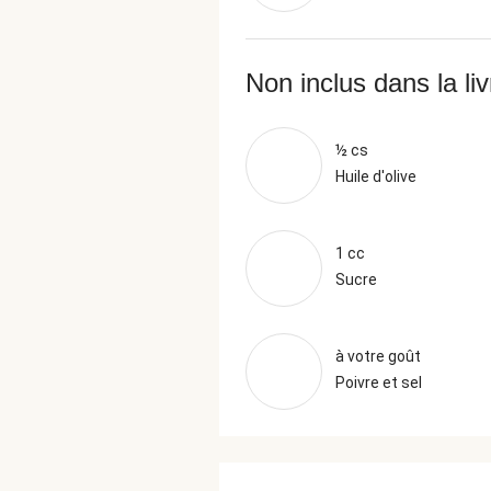
Non inclus dans la li
½ cs
Huile d'olive
1 cc
Sucre
à votre goût
Poivre et sel