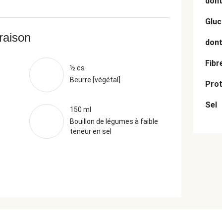
dont
Gluc
vraison
dont
Fibr
½ cs
Beurre [végétal]
Prot
Sel
150 ml
Bouillon de légumes à faible
teneur en sel