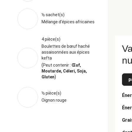
½ sachet(s)
Mélange d’épices africaines
4 pièce(s)
Va
Boulettes de bœuf haché
assaisonnées aux épices
nu
kefta
(
Peut contenir :
Œuf,
Moutarde, Céleri, Soja,
)
Gluten
p
½ pièce(s)
Éner
Oignon rouge
Éner
Grai