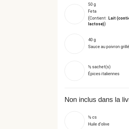
50 g
Feta
(
Contient :
Lait (conti
)
lactose)
40 g
Sauce au poivron grill
½ sachet(s)
Épices italiennes
Non inclus dans la li
½ cs
Huile d'olive