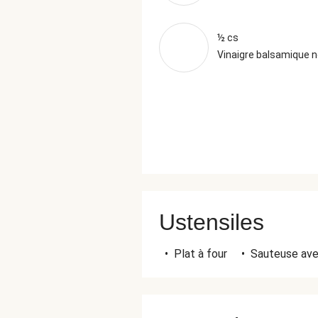
½ cs
Vinaigre balsamique n
Ustensiles
•
Plat à four
•
Sauteuse ave