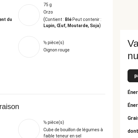
75 g
Orzo
(
ent du
Contient :
Blé
Peut contenir :
)
Lupin, Œuf, Moutarde, Soja
Va
½ pièce(s)
é
Oignon rouge
nu
p
Éner
vraison
Éner
Grai
½ pièce(s)
Cube de bouillon de légumes à
dont
faible teneur en sel