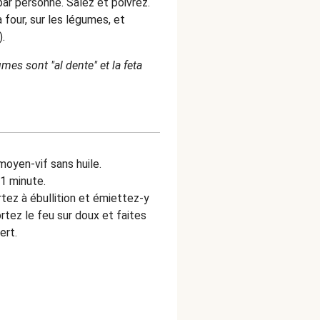
 par personne. Salez et poivrez.
à four, sur les légumes, et
).
umes sont "al dente" et la feta
moyen-vif sans huile.
 1 minute.
tez à ébullition et émiettez-y
rtez le feu sur doux et faites
ert.