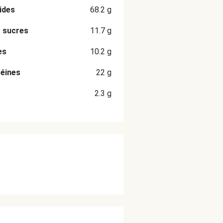
ides
68.2
g
 sucres
11.7
g
es
10.2
g
éines
22
g
2.3
g