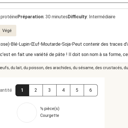
 protéine
Préparation
:
30 minutes
Difficulty
:
Intermédiaire
Végé
tose)
•
Blé
•
Lupin
•
Œuf
•
Moutarde
•
Soja
•
Peut contenir des traces d'
 c'est en fait une variété de pâte ! Il doit son nom à sa forme, ce
 œufs, du lait, du poisson, des arachides, du sésame, des crustacés, du 
antité
1
2
3
4
5
6
½ pièce(s)
Courgette