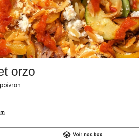
et orzo
 poivron
am
Voir nos box