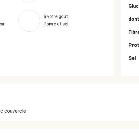
Gluc
à votre goût
dont
oir
Poivre et sel
Fibr
Prot
Sel
c couvercle