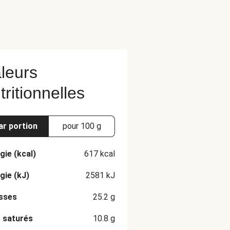
leurs
tritionnelles
ar portion
pour 100 g
gie (kcal)
617
kcal
gie (kJ)
2581
kJ
sses
25.2
g
 saturés
10.8
g