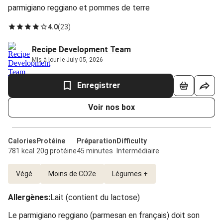
parmigiano reggiano et pommes de terre
4.0
(
23
)
Recipe Development Team
Mis à jour le July 05, 2026
Enregistrer
Voir nos box
Calories
Protéine
Préparation
Difficulty
781 kcal
20g protéine
45 minutes
Intermédiaire
Végé
Moins de CO2e
Légumes +
Allergènes
:
Lait (contient du lactose)
Le parmigiano reggiano (parmesan en français) doit son