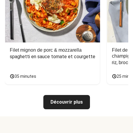
Filet mignon de porc & mozzarella
Filet de 
champign
spaghetti en sauce tomate et courgette
riz, broco
35 minutes
25 minu
Découvrir plus