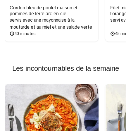
Cordon bleu de poulet maison et
Filet mig
pommes de terre arc-en-ciel
l'orange e
servis avec une mayonnaise à la 
servi ave
moutarde et au miel et une salade verte
40 minutes
45 minu
Les incontournables de la semaine