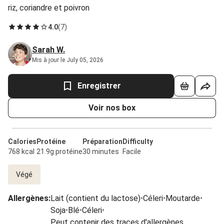
riz, coriandre et poivron
4.0
(
7
)
Sarah W.
Mis à jour le July 05, 2026
Enregistrer
Voir nos box
Calories
Protéine
Préparation
Difficulty
768 kcal
21.9g protéine
30 minutes
Facile
Végé
Allergènes
:
Lait (contient du lactose)
•
Céleri
•
Moutarde
•
Soja
•
Blé
•
Céleri
•
Peut contenir des traces d'allergènes