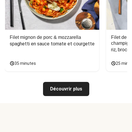
Filet mignon de porc & mozzarella
Filet de 
champign
spaghetti en sauce tomate et courgette
riz, broco
35 minutes
25 minu
Découvrir plus