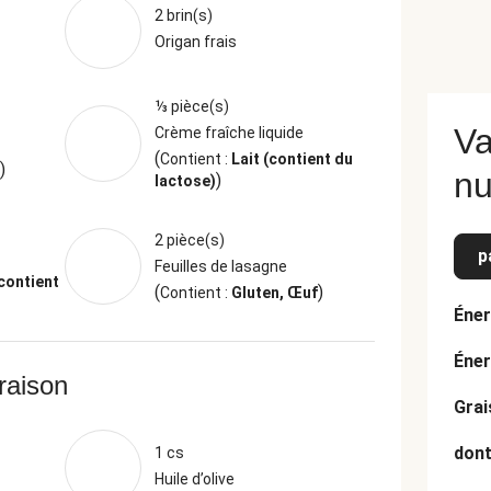
2 brin(s)
Origan frais
⅓ pièce(s)
Va
Crème fraîche liquide
(
Contient :
Lait (contient du
)
nu
)
lactose)
2 pièce(s)
p
Feuilles de lasagne
(contient
(
)
Contient :
Gluten, Œuf
Éner
Éner
vraison
Grai
dont
1 cs
Huile d’olive