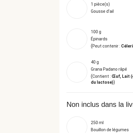
1 pièce(s)
Gousse d’ail
100 g
Épinards
(
Peut contenir :
Céleri
40 g
Grana Padano râpé
(
Contient :
Œuf, Lait 
)
du lactose)
Non inclus dans la li
250 ml
Bouillon de légumes