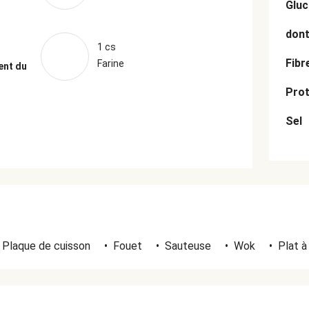
Gluc
dont
1 cs
Fibr
Farine
ent du
Prot
Sel
Plaque de cuisson
•
Fouet
•
Sauteuse
•
Wok
•
Plat à