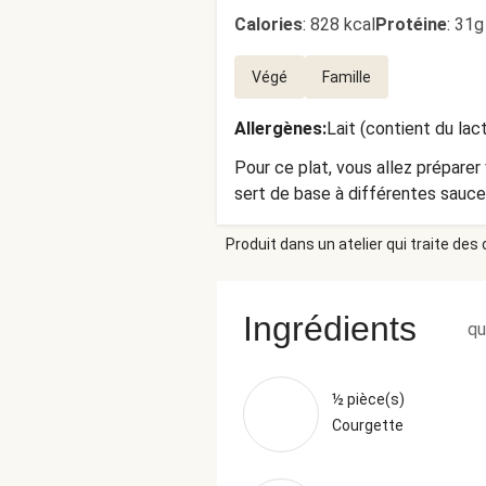
Calories
:
828 kcal
Protéine
:
31g
Végé
Famille
Allergènes
:
Lait (contient du lac
Pour ce plat, vous allez prépare
sert de base à différentes sauces
Produit dans un atelier qui traite des
Ingrédients
qu
½ pièce(s)
Courgette