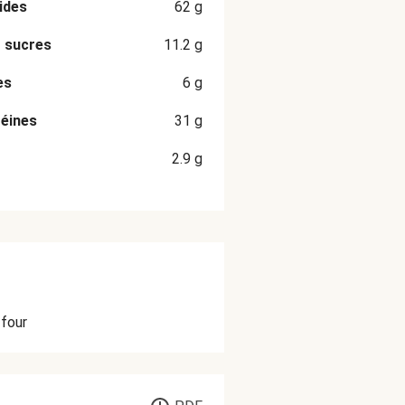
ides
62
g
 sucres
11.2
g
es
6
g
éines
31
g
2.9
g
 four