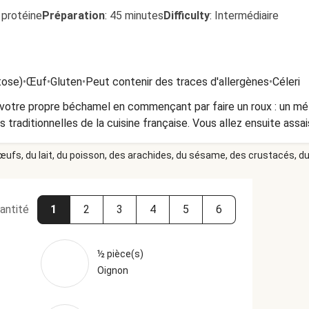
 protéine
Préparation
:
45 minutes
Difficulty
:
Intermédiaire
tose)
•
Œuf
•
Gluten
•
Peut contenir des traces d'allergènes
•
Céleri
r votre propre béchamel en commençant par faire un roux : un mél
 traditionnelles de la cuisine française. Vous allez ensuite ass
 œufs, du lait, du poisson, des arachides, du sésame, des crustacés, du 
antité
1
2
3
4
5
6
½ pièce(s)
Oignon