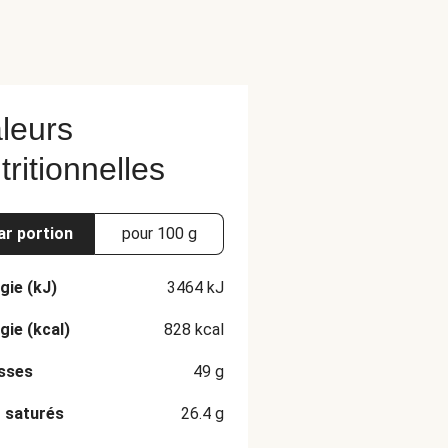
leurs
tritionnelles
ar portion
pour 100 g
gie (kJ)
3464
kJ
gie (kcal)
828
kcal
sses
49
g
 saturés
26.4
g