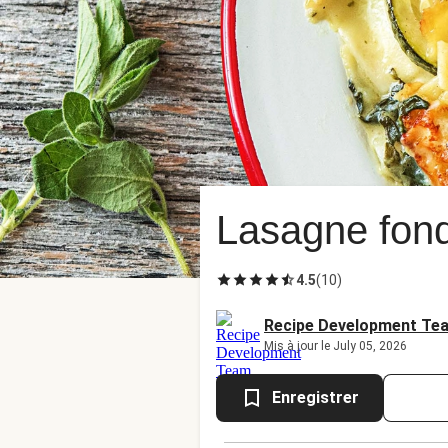
Lasagne fond
4.5
(
10
)
Recipe Development Te
Mis à jour le July 05, 2026
Enregistrer