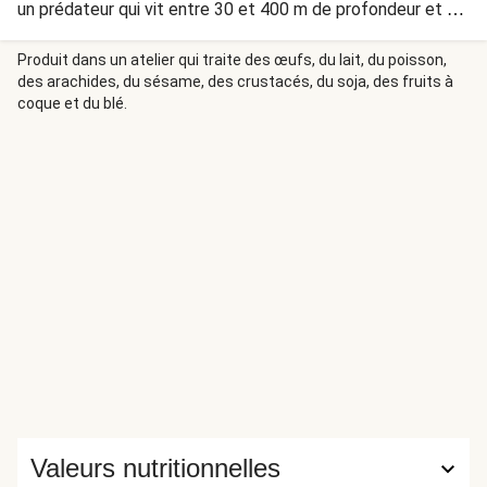
un prédateur qui vit entre 30 et 400 m de profondeur et se
nourrit de harengs, d’anchois, de sprats et de maquereaux.
Produit dans un atelier qui traite des œufs, du lait, du poisson,
des arachides, du sésame, des crustacés, du soja, des fruits à
coque et du blé.
Valeurs nutritionnelles