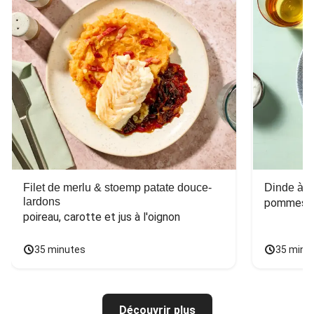
Filet de merlu & stoemp patate douce-
Dinde à la
lardons
pommes de
poireau, carotte et jus à l'oignon
35 minutes
35 minu
Découvrir plus