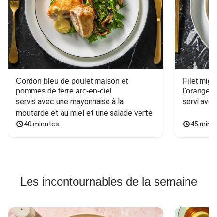
Cordon bleu de poulet maison et
Filet mig
pommes de terre arc-en-ciel
l'orange e
servis avec une mayonnaise à la 
servi ave
moutarde et au miel et une salade verte
40 minutes
45 minu
Les incontournables de la semaine