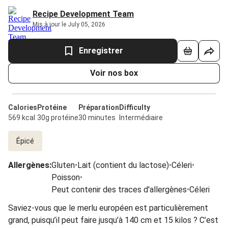
Recipe Development Team
Mis à jour le July 05, 2026
Enregistrer
Voir nos box
Calories
Protéine
Préparation
Difficulty
569 kcal
30g protéine
30 minutes
Intermédiaire
Épicé
Allergènes
:
Gluten
•
Lait (contient du lactose)
•
Céleri
•
Poisson
•
Peut contenir des traces d'allergènes
•
Céleri
Saviez-vous que le merlu européen est particulièrement
grand, puisqu’il peut faire jusqu’à 140 cm et 15 kilos ? C’est