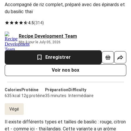
Accompagné de riz complet, préparé avec des épinards et
du basilic thaï
4.5
(
314
)
Recipe Development Team
Mis à jour le July 05, 2026
Enregistrer
Voir nos box
Calories
Protéine
Préparation
Difficulty
635 kcal
12g protéine
35 minutes
Intermédiaire
Végé
Il existe différents types et tailles de basilic : rouge, citron
et - comme ici - thaïlandais. Cette variante a un arôme