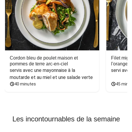
Cordon bleu de poulet maison et
Filet mig
pommes de terre arc-en-ciel
l'orange e
servis avec une mayonnaise à la 
servi ave
moutarde et au miel et une salade verte
40 minutes
45 minu
Les incontournables de la semaine