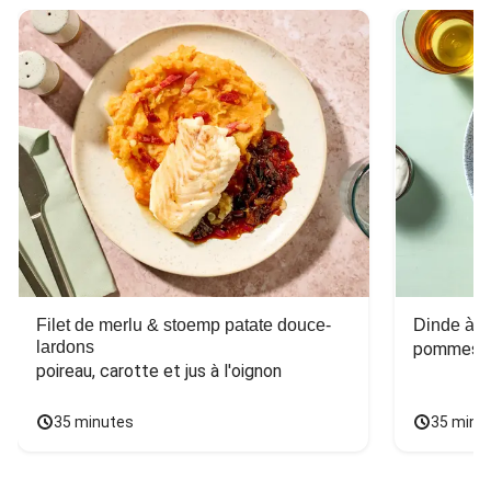
Filet de merlu & stoemp patate douce-
Dinde à la
lardons
pommes de
poireau, carotte et jus à l'oignon
35 minutes
35 minu