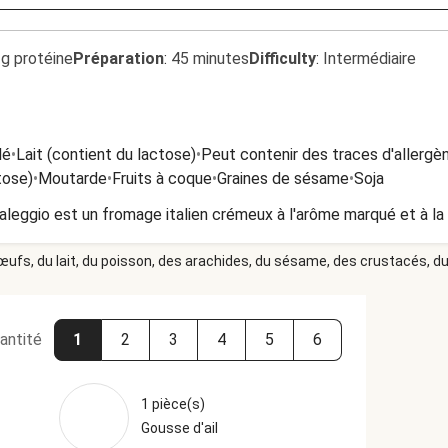
2g protéine
Préparation
:
45 minutes
Difficulty
:
Intermédiaire
lé
•
Lait (contient du lactose)
•
Peut contenir des traces d'allergè
tose)
•
Moutarde
•
Fruits à coque
•
Graines de sésame
•
Soja
leggio est un fromage italien crémeux à l'arôme marqué et à la 
 œufs, du lait, du poisson, des arachides, du sésame, des crustacés, du 
antité
1
2
3
4
5
6
1 pièce(s)
Gousse d'ail