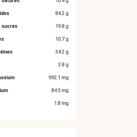
 saturés
10.4
g
ides
84.2
g
 sucres
19.8
g
es
10.7
g
éines
34.2
g
3.8
g
assium
992.1
mg
cium
84.5
mg
1.8
mg