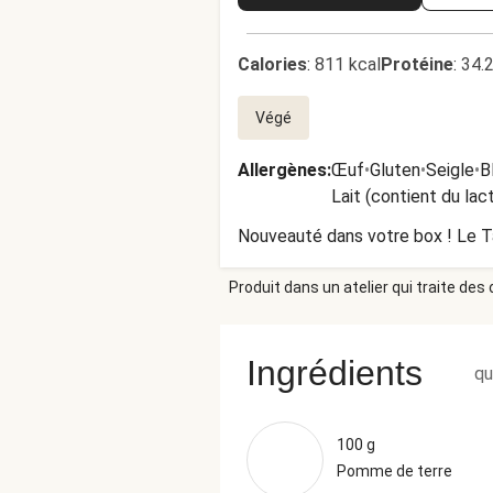
Calories
:
811 kcal
Protéine
:
34.
Végé
Allergènes
:
Œuf
•
Gluten
•
Seigle
•
B
Lait (contient du lac
Nouveauté dans votre box ! Le Ta
Produit dans un atelier qui traite des
Ingrédients
qu
100 g
Pomme de terre