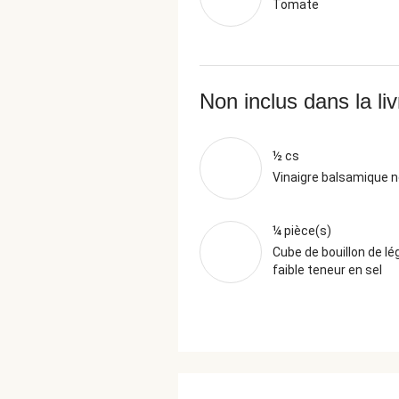
Tomate
Non inclus dans la li
½ cs
Vinaigre balsamique n
¼ pièce(s)
Cube de bouillon de l
faible teneur en sel