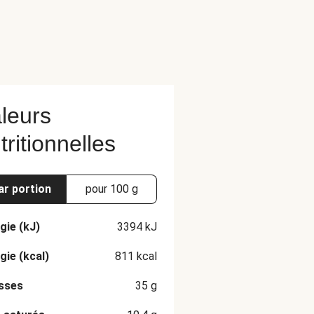
leurs
tritionnelles
ar portion
pour 100 g
gie (kJ)
3394
kJ
gie (kcal)
811
kcal
sses
35
g