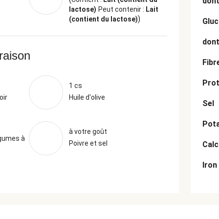
dont
lactose)
Peut contenir :
Lait
)
(contient du lactose)
Gluc
dont
vraison
Fibr
Prot
1 cs
oir
Huile d'olive
Sel
Pot
à votre goût
égumes à
Poivre et sel
Cal
Iron