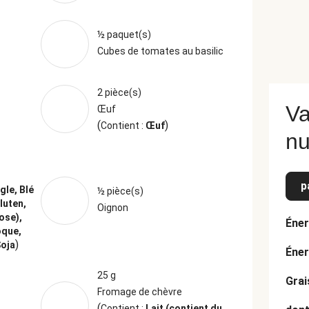
½ paquet(s)
Cubes de tomates au basilic
2 pièce(s)
Va
Œuf
(
)
Contient :
Œuf
nu
p
gle, Blé
½ pièce(s)
luten,
Oignon
ose),
Éner
oque,
)
Soja
Éner
25 g
Grai
Fromage de chèvre
(
Contient :
Lait (contient du