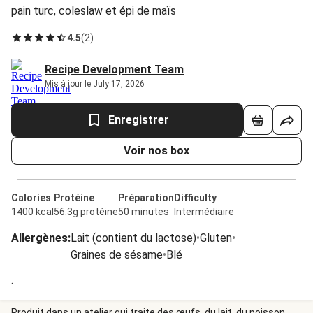
pain turc, coleslaw et épi de maïs
4.5
(
2
)
Recipe Development Team
Mis à jour le July 17, 2026
Enregistrer
Voir nos box
Calories
Protéine
Préparation
Difficulty
1400 kcal
56.3g protéine
50 minutes
Intermédiaire
Allergènes
:
Lait (contient du lactose)
•
Gluten
•
Graines de sésame
•
Blé
.
Produit dans un atelier qui traite des œufs, du lait, du poisson,