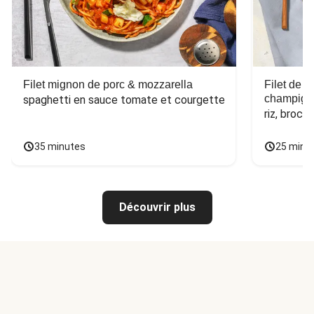
Filet mignon de porc & mozzarella
Filet de 
champign
spaghetti en sauce tomate et courgette
riz, broco
35 minutes
25 minu
Découvrir plus