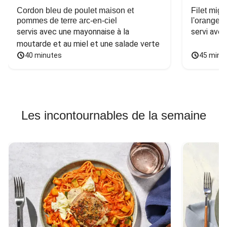
Cordon bleu de poulet maison et
Filet mig
pommes de terre arc-en-ciel
l'orange e
servis avec une mayonnaise à la 
servi ave
moutarde et au miel et une salade verte
40 minutes
45 minu
Les incontournables de la semaine