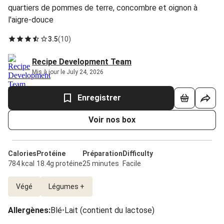
quartiers de pommes de terre, concombre et oignon à
l'aigre-douce
3.5
(
10
)
Recipe Development Team
Mis à jour le July 24, 2026
Enregistrer
Voir nos box
Calories
Protéine
Préparation
Difficulty
784 kcal
18.4g protéine
25 minutes
Facile
Végé
Légumes +
Allergènes
:
Blé
•
Lait (contient du lactose)