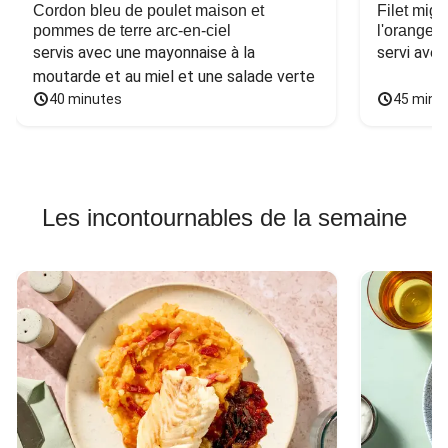
Cordon bleu de poulet maison et
Filet mig
pommes de terre arc-en-ciel
l'orange e
servis avec une mayonnaise à la 
servi ave
moutarde et au miel et une salade verte
40 minutes
45 minu
Les incontournables de la semaine