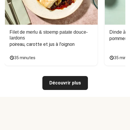
Filet de merlu & stoemp patate douce-
Dinde à la
lardons
pommes de
poireau, carotte et jus à l'oignon
35 minutes
35 minu
Découvrir plus