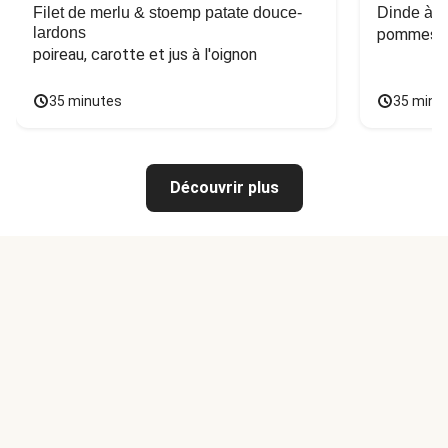
Filet de merlu & stoemp patate douce-
Dinde à la
lardons
pommes de
poireau, carotte et jus à l'oignon
35 minutes
35 minu
Découvrir plus