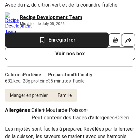
Avec du riz, du citron vert et de la coriandre fraîche
Recipe Development Team
Mis à jour le July 05, 2026
Enregistrer
Voir nos box
Calories
Protéine
Préparation
Difficulty
682 kcal
28g protéine
35 minutes
Facile
Manger en premier
Famille
Allergènes
:
Céleri
•
Moutarde
•
Poisson
•
Peut contenir des traces d'allergènes
•
Céleri
Les mijotés sont faciles à préparer. Révélées par la lenteur
de la cuisson, les saveurs se marient avec une harmonie