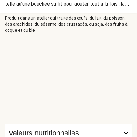
telle qu’une bouchée suffit pour goûter tout à la fois : la
coco, le poivron, le curry et le citron vert. S’il vous reste
des quartiers de ce dernier, n’hésitez pas à les ajouter à
Produit dans un atelier qui traite des œufs, du lait, du poisson,
des arachides, du sésame, des crustacés, du soja, des fruits à
votre verre d’eau.
coque et du blé.
Valeurs nutritionnelles