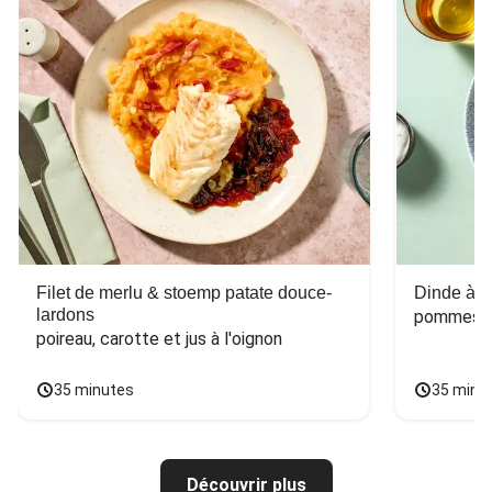
Filet de merlu & stoemp patate douce-
Dinde à la
lardons
pommes de
poireau, carotte et jus à l'oignon
35 minutes
35 minu
Découvrir plus