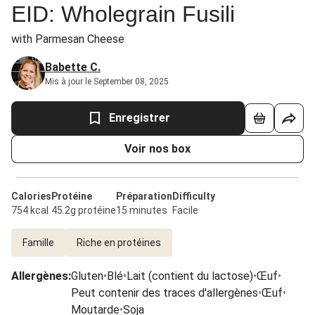
EID: Wholegrain Fusili
with Parmesan Cheese
Babette C.
Mis à jour le September 08, 2025
Enregistrer
Voir nos box
Calories
Protéine
Préparation
Difficulty
754 kcal
45.2g protéine
15 minutes
Facile
Famille
Riche en protéines
Allergènes
:
Gluten
•
Blé
•
Lait (contient du lactose)
•
Œuf
•
Peut contenir des traces d'allergènes
•
Œuf
•
Moutarde
•
Soja