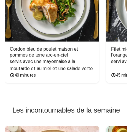
Cordon bleu de poulet maison et
Filet mig
pommes de terre arc-en-ciel
l'orange e
servis avec une mayonnaise à la 
servi ave
moutarde et au miel et une salade verte
40 minutes
45 minu
Les incontournables de la semaine