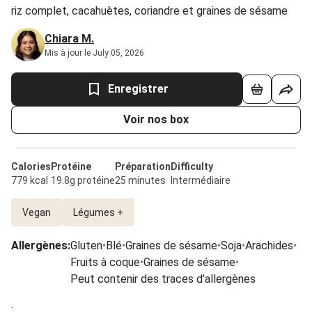
riz complet, cacahuètes, coriandre et graines de sésame
Chiara M.
Mis à jour le July 05, 2026
Enregistrer
Voir nos box
Calories
Protéine
Préparation
Difficulty
779 kcal
19.8g protéine
25 minutes
Intermédiaire
Vegan
Légumes +
Allergènes
:
Gluten
•
Blé
•
Graines de sésame
•
Soja
•
Arachides
•
Fruits à coque
•
Graines de sésame
•
Peut contenir des traces d'allergènes
.