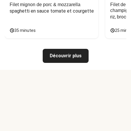
Filet mignon de porc & mozzarella
Filet de 
champign
spaghetti en sauce tomate et courgette
riz, broco
35 minutes
25 minu
Découvrir plus