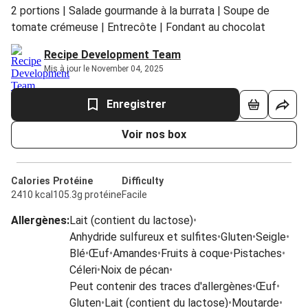
2 portions | Salade gourmande à la burrata | Soupe de
tomate crémeuse | Entrecôte | Fondant au chocolat
Recipe Development Team
Mis à jour le November 04, 2025
Enregistrer
Voir nos box
Calories
Protéine
Difficulty
2410 kcal
105.3g protéine
Facile
Allergènes
:
Lait (contient du lactose)
•
Anhydride sulfureux et sulfites
•
Gluten
•
Seigle
•
Blé
•
Œuf
•
Amandes
•
Fruits à coque
•
Pistaches
•
Céleri
•
Noix de pécan
•
Peut contenir des traces d'allergènes
•
Œuf
•
Gluten
•
Lait (contient du lactose)
•
Moutarde
•