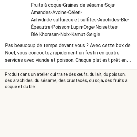
Fruits à coque
•
Graines de sésame
•
Soja
•
Amandes
•
Avoine
•
Céleri
•
Anhydride sulfureux et sulfites
•
Arachides
•
Blé
•
Épeautre
•
Poisson
•
Lupin
•
Orge
•
Noisettes
•
Blé Khorasan
•
Noix
•
Kamut
•
Seigle
Pas beaucoup de temps devant vous ? Avec cette box de
Noël, vous concoctez rapidement un festin en quatre
services avec viande et poisson. Chaque plat est prêt en
seulement 25 minutes !
Produit dans un atelier qui traite des œufs, du lait, du poisson,
des arachides, du sésame, des crustacés, du soja, des fruits à
coque et du blé.