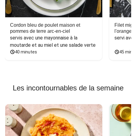
Cordon bleu de poulet maison et
Filet mig
pommes de terre arc-en-ciel
l'orange e
servis avec une mayonnaise à la 
servi ave
moutarde et au miel et une salade verte
40 minutes
45 minu
Les incontournables de la semaine