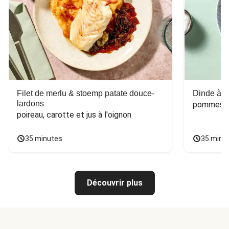
Filet de merlu & stoemp patate douce-
Dinde à la
lardons
pommes de
poireau, carotte et jus à l'oignon
35 minutes
35 minu
Découvrir plus