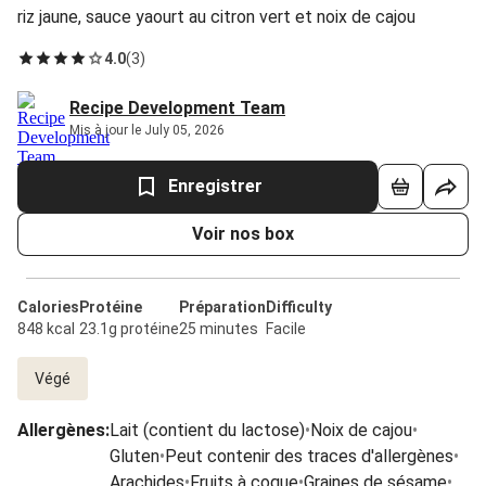
riz jaune, sauce yaourt au citron vert et noix de cajou
4.0
(
3
)
Recipe Development Team
Mis à jour le July 05, 2026
Enregistrer
Voir nos box
Calories
Protéine
Préparation
Difficulty
848 kcal
23.1g protéine
25 minutes
Facile
Végé
Allergènes
:
Lait (contient du lactose)
•
Noix de cajou
•
Gluten
•
Peut contenir des traces d'allergènes
•
Arachides
•
Fruits à coque
•
Graines de sésame
•