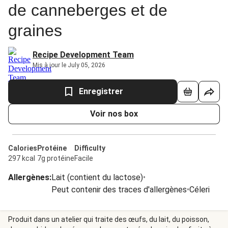
de canneberges et de
graines
Recipe Development Team
Mis à jour le July 05, 2026
Enregistrer
Voir nos box
Calories
Protéine
Difficulty
297 kcal
7g protéine
Facile
Allergènes
:
Lait (contient du lactose)
•
Peut contenir des traces d'allergènes
•
Céleri
Produit dans un atelier qui traite des œufs, du lait, du poisson,