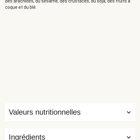
des arachides, du sésame, des crustacés, du soja, des fruits à
coque et du blé.
Valeurs nutritionnelles
Ingrédients