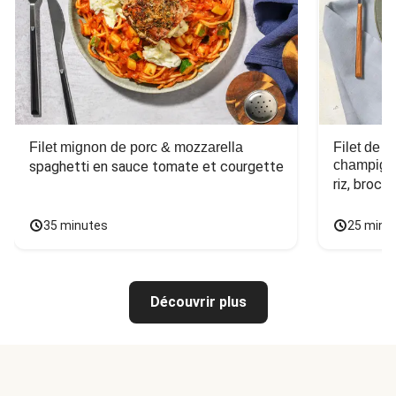
Filet mignon de porc & mozzarella
Filet de 
champign
spaghetti en sauce tomate et courgette
riz, broco
35 minutes
25 minu
Découvrir plus