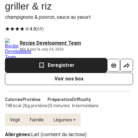
griller & riz
champignons & poivron, sauce au yaourt
4.0
(
69
)
Recipe Development Team
Mis à jour le July 24, 2026
Enregistrer
Voir nos box
Calories
Protéine
Préparation
Difficulty
748 kcal
26g protéine
25 minutes
Intermédiaire
Végé
Famille
Légumes +
Allergènes
:
Lait (contient du lactose)