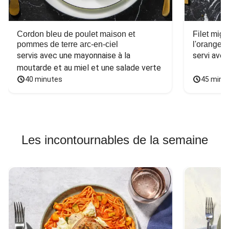
Cordon bleu de poulet maison et
Filet mig
pommes de terre arc-en-ciel
l'orange e
servis avec une mayonnaise à la 
servi ave
moutarde et au miel et une salade verte
40 minutes
45 minu
Les incontournables de la semaine