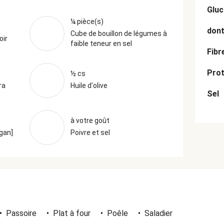
Gluc
¼ pièce(s)
dont
Cube de bouillon de légumes à
oir
faible teneur en sel
Fibr
Prot
½ cs
ra
Huile d'olive
Sel
à votre goût
egan]
Poivre et sel
•
Passoire
•
Plat à four
•
Poêle
•
Saladier