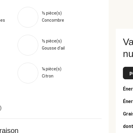
½ pièce(s)
ges
Concombre
Va
½ pièce(s)
Gousse d'ail
nu
¼ pièce(s)
p
Citron
Éner
Éner
)
Grai
dont
vraison