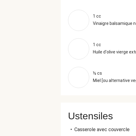
1 cc
Vinaigre balsamique n
1 cc
Huile d'olive vierge ext
½ cs
Miel [ou alternative v
Ustensiles
•
Casserole avec couvercle