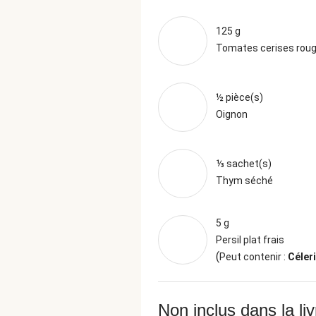
125 g
Tomates cerises rou
½ pièce(s)
Oignon
⅓ sachet(s)
Thym séché
5 g
Persil plat frais
(
Peut contenir :
Céleri
Non inclus dans la li