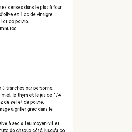
ates cerises dans le plat à four
d'olive et 1 cc de vinaigre
l et de poivre.
 minutes.
n 3 tranches par personne.
 miel, le thym et le jus de 1/4
z de sel et de poivre.
age à griller grec dans le
sive à sec à feu moyen-vif et
inute de chaque côté, jusqu'à ce