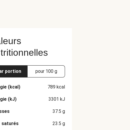
leurs
tritionnelles
ar portion
pour 100 g
gie (kcal)
789
kcal
gie (kJ)
3301
kJ
sses
37.5
g
 saturés
23.5
g