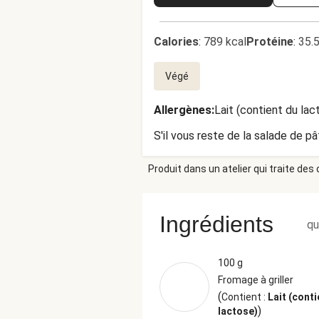
Calories
:
789 kcal
Protéine
:
35.
Végé
Allergènes
:
Lait (contient du lac
S'il vous reste de la salade de pâ
Produit dans un atelier qui traite des
Ingrédients
qu
100 g
Fromage à griller
(
Contient :
Lait (conti
)
lactose)