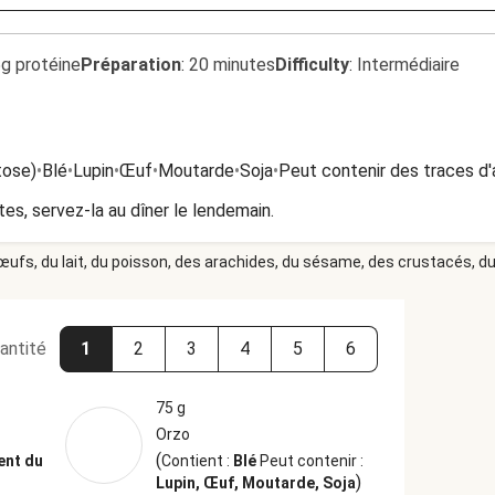
5g protéine
Préparation
:
20 minutes
Difficulty
:
Intermédiaire
tose)
•
Blé
•
Lupin
•
Œuf
•
Moutarde
•
Soja
•
Peut contenir des traces d'
tes, servez-la au dîner le lendemain.
 œufs, du lait, du poisson, des arachides, du sésame, des crustacés, du 
antité
1
2
3
4
5
6
75 g
Orzo
(
ent du
Contient :
Blé
Peut contenir :
)
Lupin, Œuf, Moutarde, Soja