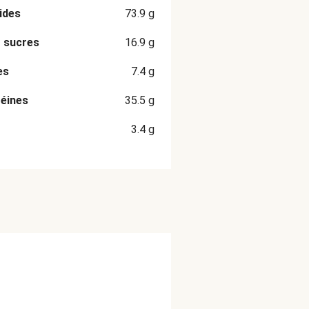
ides
73.9
g
 sucres
16.9
g
es
7.4
g
éines
35.5
g
3.4
g