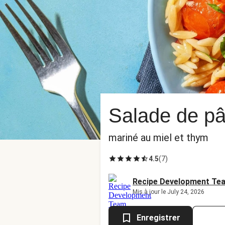
Salade de pât
mariné au miel et thym
4.5
(
7
)
Recipe Development Te
Mis à jour le July 24, 2026
Enregistrer