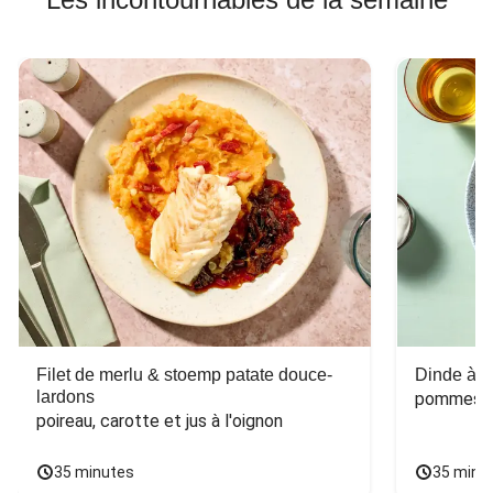
Filet de merlu & stoemp patate douce-
Dinde à la
lardons
pommes de
poireau, carotte et jus à l'oignon
35 minutes
35 minu