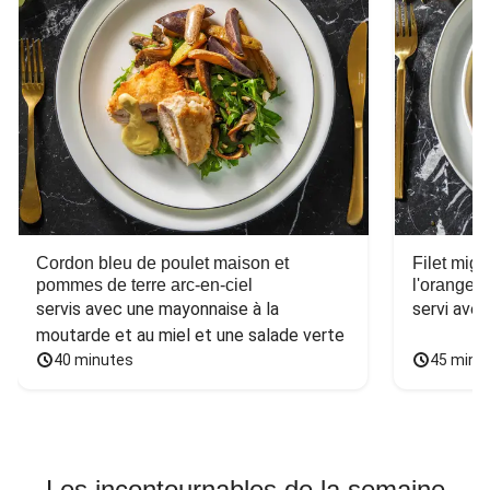
Cordon bleu de poulet maison et
Filet mig
pommes de terre arc-en-ciel
l'orange e
servis avec une mayonnaise à la 
servi ave
moutarde et au miel et une salade verte
40 minutes
45 minu
Les incontournables de la semaine