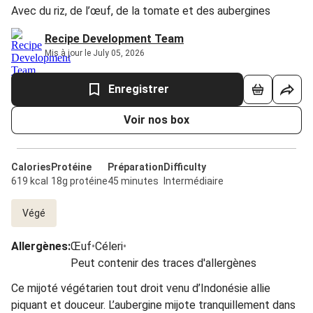
Avec du riz, de l’œuf, de la tomate et des aubergines
Recipe Development Team
Mis à jour le July 05, 2026
Enregistrer
Voir nos box
Calories
Protéine
Préparation
Difficulty
619 kcal
18g protéine
45 minutes
Intermédiaire
Végé
Allergènes
:
Œuf
•
Céleri
•
Peut contenir des traces d'allergènes
Ce mijoté végétarien tout droit venu d’Indonésie allie
piquant et douceur. L’aubergine mijote tranquillement dans